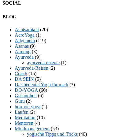
SOCIAL
Facebook
Twitter
E-
LinkedIn
YouTube
Instagram
BLOG
Mail
Achtsamkeit
(20)
AcroYoga
(1)
Allgemein
(119)
Asanas
(9)
Atmung
(3)
Ayurveda
(9)
ayurveda rezepte
(1)
Ayurveda-Reisen
(2)
Coach
(15)
DA SEIN
(5)
Das bedeutet Yoga für mich
(3)
DO-YOGA
(66)
Gesundheit
(6)
Guru
(2)
hormon yoga
(2)
Laufen
(2)
Meditation
(10)
Mentoren
(4)
Mindmanagement
(53)
yogische Tipps und Tricks
(40)