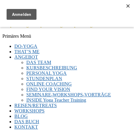
Menü
Keep Moving - Keep Breathing - Keep Smiling
Facebook
Twitter
E-
LinkedIn
YouTube
Instagram
Primäres Menü
Mail
Zum
DO-YOGA
Inhalt
THAT’S ME
springen
ANGEBOT
DAS TEAM
KURSBESCHREIBUNG
PERSONAL YOGA
STUNDENPLAN
ONLINE COACHING
FIND YOUR VISION
SEMINARE-WORKSHOPS-VORTRÄGE
INSIDE Yoga Teacher Training
REISEN/RETREATS
WORKSHOPS
BLOG
DAS BUCH
KONTAKT