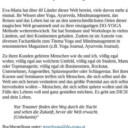
Eva-Maria hat über 40 Länder dieser Welt bereist, viele davon mehr a
einmal. Ihr Wissen uber Yoga, Ayurveda, Mindmanagement, das
Reisen und das Leben hat sie an den unterschiedlichsten Orten dieser
magischen Welt gesammelt und zu ihrer einzigartigen DO-YOGA
Methode weiterentwickelt. Sie hat Seminare und Workshops in vielen
Ländern, auf drei Kontinenten gehalten. Zudem ist sie Autorin von
diversen Fachartikeln zum Thema Yoga und Mindmanagement in
renommierten Magazinen (z.B. Yoga Journal, Ayurveda Journal).
Zu ihren Kunden gehören Menschen wie du und ich, völlig egal
woher, völlig egal aus welchem Umfeld, völlig egal ob Student, Mam
oder Topmanagerin, völlig egal ob Businessmen, Rockstar,
Unternehmer, Angestellter, Spitzensportler oder Schlagerstar. Bei ihre
Kursen und Seminaren treffen sich Menschen, die sich selbst und die
Welt um sich herum verändern und das größte Potential aus sich selbs
hervorholen wollen – Menschen, die sich selbst spüren wollen und di
Fülle des Lebens voll und ganz genießen möchten. Es geht um DICH
und dein Leben.
Nur Traumer finden den Weg durch die Nacht
und sehen die Zukunft, bevor die Welt erwacht.
(Unbekannt)“
Buchbestellung unter:
travelyoga@do-yoga.at