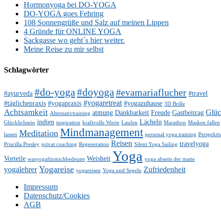
Hormonyoga bei DO-YOGA
DO-YOGA goes Fehring
108 Sonnengrüße und Salz auf meinen Lippen
4 Gründe für ONLINE YOGA
Sackgasse wo geht´s hier weiter.
Meine Reise zu mir selbst
Schlagwörter
#do-yoga
#doyoga
#evamariaflucher
#ayurveda
#travel
#yogaretreat
#täglichepraxis
#yogapraxis
#yogazuhause
3D Brille
Achtsamkeit
Glü
atmung
Dankbarkeit
Freude
Gastbeitrag
Alternativtraining
indien
Lächeln
Glücklichsein
inspiration
kraftvolle Worte
Laufen
Marathon
Masken fallen
Mindmanagement
Meditation
lassen
personal yoga training
Perspekti
Reisen
travelyoga
Priscilla Presley
privat coaching
Regeneration
Silent Yoga Sailing
Yoga
Vorteile
Weisheit
wasyogafürmichbedeutet
yoga abseits der matte
Yogareise
yogalehrer
Zufriedenheit
yogareisen
Yoga und Segeln
Impressum
Datenschutz/Cookies
AGB