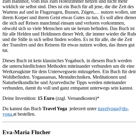
zum Bahnhof, vom Bus zum Hotelzimmer hetzen und nicht mehr
wirklich sie selbst sind. Dies ist ein Buch für all jene, die die Zeit des
Wartens auf und in Flugzeugen, Bussen, Zügen,… nutzen wollen, u
ihrem Korper und ihrem Geist etwas Gutes zu tun. Es soll allen diene
die sich auf Reisen manchmal einsam und verloren vorkommen,
obwohl sich so viele Menschen um sie herum befinden. Das Buch ist
für alle Helden und Heldinnen dieser Welt, die immer wieder die Ruh
und die Stille in sich selbst finden wollen. Es ist für alle, die die Zeit
der Transfers und des Reisens für etwas nutzen wollen, das ihnen gut
tut.
Dieses Buch ist kein klassisches Yogabuch, in diesem Buch werden
die unterschiedlichsten Methoden miteinander verbunden um dir eine
Werkzeugkiste für dein Unterwegssein mitzugeben. Ein Buch für dei
Wohlbefinden. Yogaasansas, Mentaltechniken, Meditationen und
Naturheilkundliche und Ayurvedische Tipps werden miteinander
verbunden, damit du voll und ganz entspannt unterwegs sein kannst.
Deine Investition:
15 Euro
(zzgl. Versandkosten)*
Du kannst das Buch
Travel Yoga
jederzeit unter
travelyoga@do-
yoga.
at bestellen.
Eva-Maria Flucher