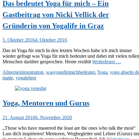
Das bedeutet Yoga für mich – Ein
Gastbeitrag von Nicki Vellick der
Gründerin von Yogalife in Graz
Veröffentlicht
5. Oktober 2016
4. Oktober 2016
am
Das ist Yoga für mich In den letzten Wochen habe ich mich immer
wieder gefragt was Yoga für mich bedeutet und dabei mit vielen tolle
Menschen darüber gesprochen. Heute erzählt
Weiterlesen …
Kategorien
Schlagworte
Allgemein
inspiration
,
wasyogafürmichbedeutet
,
Yoga
,
yoga abseits d
matte
,
yogalehrer
Yoga, Mentoren und Gurus
Veröffentlicht
21. August 2016
6. November 2020
am
„Those who have mastered the least are the ones who talk the most“
Lass dich inspirieren! Mentoren, Wegbegleiter und Lehrer (Gurus) si