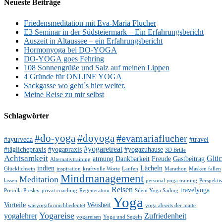
Neueste Beiträge
Friedensmeditation mit Eva-Maria Flucher
E3 Seminar in der Südsteiermark – Ein Erfahrungsbericht
Auszeit in Altaussee – ein Erfahrungsbericht
Hormonyoga bei DO-YOGA
DO-YOGA goes Fehring
108 Sonnengrüße und Salz auf meinen Lippen
4 Gründe für ONLINE YOGA
Sackgasse wo geht´s hier weiter.
Meine Reise zu mir selbst
Schlagwörter
#do-yoga
#doyoga
#evamariaflucher
#ayurveda
#travel
#yogaretreat
#täglichepraxis
#yogapraxis
#yogazuhause
3D Brille
Achtsamkeit
Glü
atmung
Dankbarkeit
Freude
Gastbeitrag
Alternativtraining
indien
Lächeln
Glücklichsein
inspiration
kraftvolle Worte
Laufen
Marathon
Masken fallen
Mindmanagement
Meditation
lassen
personal yoga training
Perspekti
Reisen
travelyoga
Priscilla Presley
privat coaching
Regeneration
Silent Yoga Sailing
Yoga
Vorteile
Weisheit
wasyogafürmichbedeutet
yoga abseits der matte
Yogareise
yogalehrer
Zufriedenheit
yogareisen
Yoga und Segeln