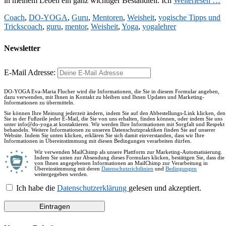
in meinem Leben ein ganz wichtiger Bestandteil. Ich
Weiterlesen …
Kategorien
Coach
,
DO-YOGA
,
Guru
,
Mentoren
,
Weisheit
,
yogische Tipps und
Schlagworte
Tricks
coach
,
guru
,
mentor
,
Weisheit
,
Yoga
,
yogalehrer
Newsletter
E-Mail Adresse:
DO-YOGA Eva-Maria Flucher wird die Informationen, die Sie in diesem Formular angeben,
dazu verwenden, mit Ihnen in Kontakt zu bleiben und Ihnen Updates und Marketing-
Informationen zu übermitteln.
Sie können Ihre Meinung jederzeit ändern, indem Sie auf den Abbestellungs-Link klicken, den
Sie in der Fußzeile jeder E-Mail, die Sie von uns erhalten, finden können, oder indem Sie uns
unter info@do-yoga.at kontaktieren. Wir werden Ihre Informationen mit Sorgfalt und Respekt
behandeln. Weitere Informationen zu unseren Datenschutzpraktiken finden Sie auf unserer
Website. Indem Sie unten klicken, erklären Sie sich damit einverstanden, dass wir Ihre
Informationen in Übereinstimmung mit diesen Bedingungen verarbeiten dürfen.
Wir verwenden MailChimp als unsere Plattform zur Marketing-Automatisierung.
Indem Sie unten zur Absendung dieses Formulars klicken, bestätigen Sie, dass die
von Ihnen angegebenen Informationen an MailChimp zur Verarbeitung in
Übereinstimmung mit deren
Datenschutzrichtlinien
und
Bedingungen
weitergegeben werden.
Ich habe die
Datenschutzerklärung
gelesen und akzeptiert.