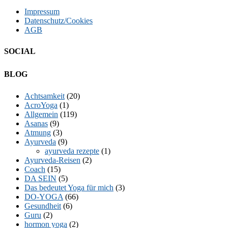
Impressum
Datenschutz/Cookies
AGB
SOCIAL
Facebook
Twitter
E-
LinkedIn
YouTube
Instagram
BLOG
Mail
Achtsamkeit
(20)
AcroYoga
(1)
Allgemein
(119)
Asanas
(9)
Atmung
(3)
Ayurveda
(9)
ayurveda rezepte
(1)
Ayurveda-Reisen
(2)
Coach
(15)
DA SEIN
(5)
Das bedeutet Yoga für mich
(3)
DO-YOGA
(66)
Gesundheit
(6)
Guru
(2)
hormon yoga
(2)