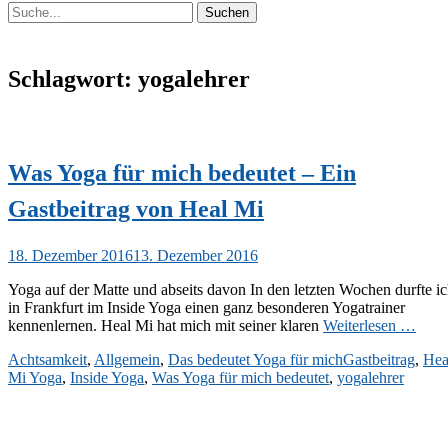
Suchen
Suchen
nach:
Schlagwort:
yogalehrer
Was Yoga für mich bedeutet – Ein
Gastbeitrag von Heal Mi
Veröffentlicht
18. Dezember 2016
13. Dezember 2016
am
Yoga auf der Matte und abseits davon In den letzten Wochen durfte i
in Frankfurt im Inside Yoga einen ganz besonderen Yogatrainer
kennenlernen. Heal Mi hat mich mit seiner klaren
Weiterlesen …
Kategorien
Schlagworte
Achtsamkeit
,
Allgemein
,
Das bedeutet Yoga für mich
Gastbeitrag
,
Hea
Mi Yoga
,
Inside Yoga
,
Was Yoga für mich bedeutet
,
yogalehrer