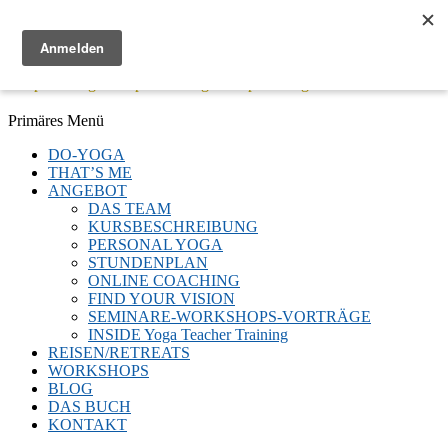
Menü
Keep Moving - Keep Breathing - Keep Smiling
Facebook
Twitter
E-
LinkedIn
YouTube
Instagram
Primäres Menü
Mail
Zum
DO-YOGA
Inhalt
THAT’S ME
springen
ANGEBOT
DAS TEAM
KURSBESCHREIBUNG
PERSONAL YOGA
STUNDENPLAN
ONLINE COACHING
FIND YOUR VISION
SEMINARE-WORKSHOPS-VORTRÄGE
INSIDE Yoga Teacher Training
REISEN/RETREATS
WORKSHOPS
BLOG
DAS BUCH
KONTAKT