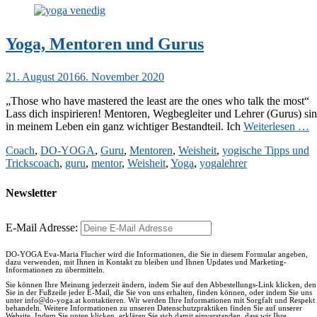
Yoga, Mentoren und Gurus
Veröffentlicht
21. August 2016
6. November 2020
am
„Those who have mastered the least are the ones who talk the most“
Lass dich inspirieren! Mentoren, Wegbegleiter und Lehrer (Gurus) si
in meinem Leben ein ganz wichtiger Bestandteil. Ich
Weiterlesen …
Kategorien
Coach
,
DO-YOGA
,
Guru
,
Mentoren
,
Weisheit
,
yogische Tipps und
Schlagworte
Tricks
coach
,
guru
,
mentor
,
Weisheit
,
Yoga
,
yogalehrer
Newsletter
E-Mail Adresse:
DO-YOGA Eva-Maria Flucher wird die Informationen, die Sie in diesem Formular angeben,
dazu verwenden, mit Ihnen in Kontakt zu bleiben und Ihnen Updates und Marketing-
Informationen zu übermitteln.
Sie können Ihre Meinung jederzeit ändern, indem Sie auf den Abbestellungs-Link klicken, den
Sie in der Fußzeile jeder E-Mail, die Sie von uns erhalten, finden können, oder indem Sie uns
unter info@do-yoga.at kontaktieren. Wir werden Ihre Informationen mit Sorgfalt und Respekt
behandeln. Weitere Informationen zu unseren Datenschutzpraktiken finden Sie auf unserer
Website. Indem Sie unten klicken, erklären Sie sich damit einverstanden, dass wir Ihre