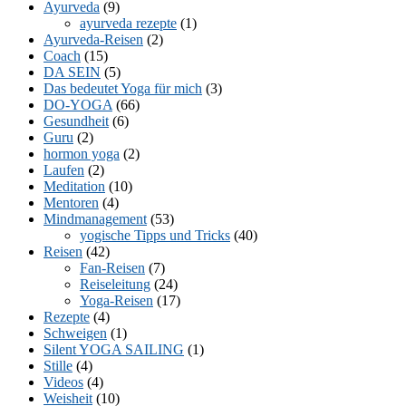
Ayurveda
(9)
ayurveda rezepte
(1)
Ayurveda-Reisen
(2)
Coach
(15)
DA SEIN
(5)
Das bedeutet Yoga für mich
(3)
DO-YOGA
(66)
Gesundheit
(6)
Guru
(2)
hormon yoga
(2)
Laufen
(2)
Meditation
(10)
Mentoren
(4)
Mindmanagement
(53)
yogische Tipps und Tricks
(40)
Reisen
(42)
Fan-Reisen
(7)
Reiseleitung
(24)
Yoga-Reisen
(17)
Rezepte
(4)
Schweigen
(1)
Silent YOGA SAILING
(1)
Stille
(4)
Videos
(4)
Weisheit
(10)