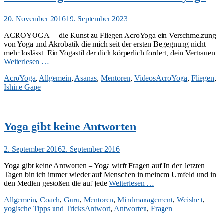
Veröffentlicht
20. November 2016
19. September 2023
am
ACROYOGA – die Kunst zu Fliegen AcroYoga ein Verschmelzung
von Yoga und Akrobatik die mich seit der ersten Begegnung nicht
mehr loslässt. Ein Yogastil der dich körperlich fordert, dein Vertrauen
Weiterlesen …
Kategorien
Schlagworte
AcroYoga
,
Allgemein
,
Asanas
,
Mentoren
,
Videos
AcroYoga
,
Fliegen
,
Ishine Gape
Yoga gibt keine Antworten
Veröffentlicht
2. September 2016
2. September 2016
am
Yoga gibt keine Antworten – Yoga wirft Fragen auf In den letzten
Tagen bin ich immer wieder auf Menschen in meinem Umfeld und in
den Medien gestoßen die auf jede
Weiterlesen …
Kategorien
Allgemein
,
Coach
,
Guru
,
Mentoren
,
Mindmanagement
,
Weisheit
,
Schlagworte
yogische Tipps und Tricks
Antwort
,
Antworten
,
Fragen