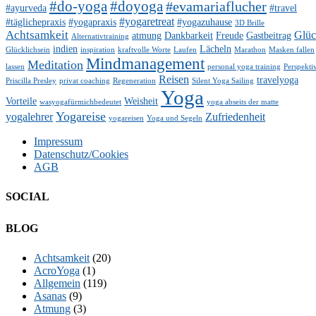
#do-yoga
#doyoga
#evamariaflucher
#ayurveda
#travel
#yogaretreat
#täglichepraxis
#yogapraxis
#yogazuhause
3D Brille
Achtsamkeit
Glü
atmung
Dankbarkeit
Freude
Gastbeitrag
Alternativtraining
indien
Lächeln
Glücklichsein
inspiration
kraftvolle Worte
Laufen
Marathon
Masken fallen
Mindmanagement
Meditation
lassen
personal yoga training
Perspekti
Reisen
travelyoga
Priscilla Presley
privat coaching
Regeneration
Silent Yoga Sailing
Yoga
Vorteile
Weisheit
wasyogafürmichbedeutet
yoga abseits der matte
Yogareise
yogalehrer
Zufriedenheit
yogareisen
Yoga und Segeln
Impressum
Datenschutz/Cookies
AGB
SOCIAL
Facebook
Twitter
E-
LinkedIn
YouTube
Instagram
BLOG
Mail
Achtsamkeit
(20)
AcroYoga
(1)
Allgemein
(119)
Asanas
(9)
Atmung
(3)