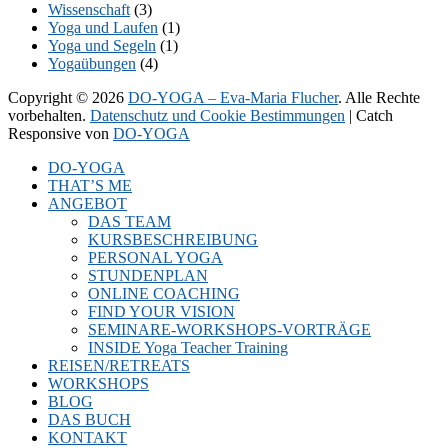
Wissenschaft
(3)
Yoga und Laufen
(1)
Yoga und Segeln
(1)
Yogaübungen
(4)
Copyright © 2026
DO-YOGA – Eva-Maria Flucher
. Alle Rechte
vorbehalten.
Datenschutz und Cookie Bestimmungen
| Catch
Responsive von
DO-YOGA
Nach
DO-YOGA
oben
THAT’S ME
scrollen
ANGEBOT
DAS TEAM
KURSBESCHREIBUNG
PERSONAL YOGA
STUNDENPLAN
ONLINE COACHING
FIND YOUR VISION
SEMINARE-WORKSHOPS-VORTRÄGE
INSIDE Yoga Teacher Training
REISEN/RETREATS
WORKSHOPS
BLOG
DAS BUCH
KONTAKT