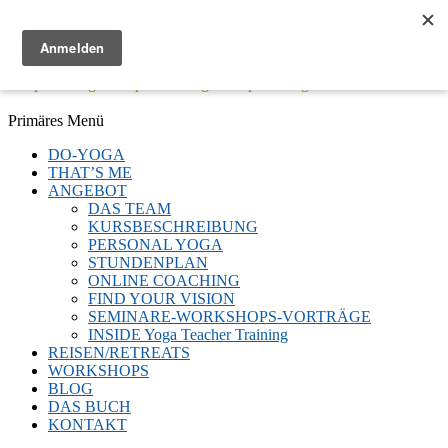
Menü
Keep Moving - Keep Breathing - Keep Smiling
Facebook
Twitter
E-
LinkedIn
YouTube
Instagram
Primäres Menü
Mail
Zum
DO-YOGA
Inhalt
THAT’S ME
springen
ANGEBOT
DAS TEAM
KURSBESCHREIBUNG
PERSONAL YOGA
STUNDENPLAN
ONLINE COACHING
FIND YOUR VISION
SEMINARE-WORKSHOPS-VORTRÄGE
INSIDE Yoga Teacher Training
REISEN/RETREATS
WORKSHOPS
BLOG
DAS BUCH
KONTAKT