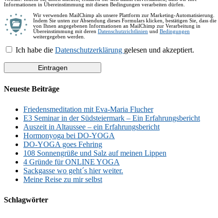
Informationen in Übereinstimmung mit diesen Bedingungen verarbeiten dürfen.
Wir verwenden MailChimp als unsere Plattform zur Marketing-Automatisierung.
Indem Sie unten zur Absendung dieses Formulars klicken, bestätigen Sie, dass die
von Ihnen angegebenen Informationen an MailChimp zur Verarbeitung in
Übereinstimmung mit deren
Datenschutzrichtlinien
und
Bedingungen
weitergegeben werden.
Ich habe die
Datenschutzerklärung
gelesen und akzeptiert.
Neueste Beiträge
Friedensmeditation mit Eva-Maria Flucher
E3 Seminar in der Südsteiermark – Ein Erfahrungsbericht
Auszeit in Altaussee – ein Erfahrungsbericht
Hormonyoga bei DO-YOGA
DO-YOGA goes Fehring
108 Sonnengrüße und Salz auf meinen Lippen
4 Gründe für ONLINE YOGA
Sackgasse wo geht´s hier weiter.
Meine Reise zu mir selbst
Schlagwörter