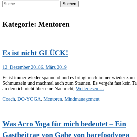
Suchen
Suchen
nach:
Kategorie:
Mentoren
Es ist nicht GLÜCK!
Veröffentlicht
12. Dezember 2018
6. März 2019
am
Es ist immer wieder spannend und es bringt mich immer wieder zum
Schmunzeln und machmal auch zum Staunen. Es vergeht fast kein T
an dem ich nicht über eine Nachricht,
Weiterlesen …
Kategorien
Coach
,
DO-YOGA
,
Mentoren
,
Mindmanagement
Was Acro Yoga für mich bedeutet – Ein
Gastbeitrag von Gabe von barefoodyoga