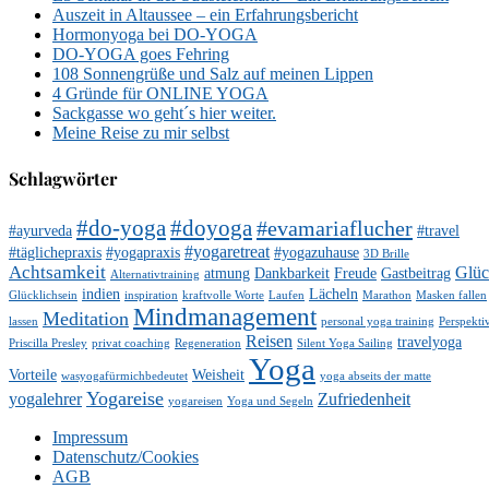
Auszeit in Altaussee – ein Erfahrungsbericht
Hormonyoga bei DO-YOGA
DO-YOGA goes Fehring
108 Sonnengrüße und Salz auf meinen Lippen
4 Gründe für ONLINE YOGA
Sackgasse wo geht´s hier weiter.
Meine Reise zu mir selbst
Schlagwörter
#do-yoga
#doyoga
#evamariaflucher
#ayurveda
#travel
#yogaretreat
#täglichepraxis
#yogapraxis
#yogazuhause
3D Brille
Achtsamkeit
Glü
atmung
Dankbarkeit
Freude
Gastbeitrag
Alternativtraining
indien
Lächeln
Glücklichsein
inspiration
kraftvolle Worte
Laufen
Marathon
Masken fallen
Mindmanagement
Meditation
lassen
personal yoga training
Perspekti
Reisen
travelyoga
Priscilla Presley
privat coaching
Regeneration
Silent Yoga Sailing
Yoga
Vorteile
Weisheit
wasyogafürmichbedeutet
yoga abseits der matte
Yogareise
yogalehrer
Zufriedenheit
yogareisen
Yoga und Segeln
Impressum
Datenschutz/Cookies
AGB