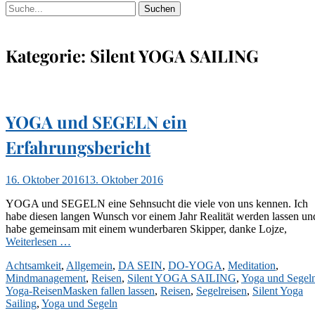
Suchen
Suchen
nach:
Kategorie:
Silent YOGA SAILING
YOGA und SEGELN ein
Erfahrungsbericht
Veröffentlicht
16. Oktober 2016
13. Oktober 2016
am
YOGA und SEGELN eine Sehnsucht die viele von uns kennen. Ich
habe diesen langen Wunsch vor einem Jahr Realität werden lassen un
habe gemeinsam mit einem wunderbaren Skipper, danke Lojze,
Weiterlesen …
Kategorien
Achtsamkeit
,
Allgemein
,
DA SEIN
,
DO-YOGA
,
Meditation
,
Mindmanagement
,
Reisen
,
Silent YOGA SAILING
,
Yoga und Segel
Schlagworte
Yoga-Reisen
Masken fallen lassen
,
Reisen
,
Segelreisen
,
Silent Yoga
Sailing
,
Yoga und Segeln