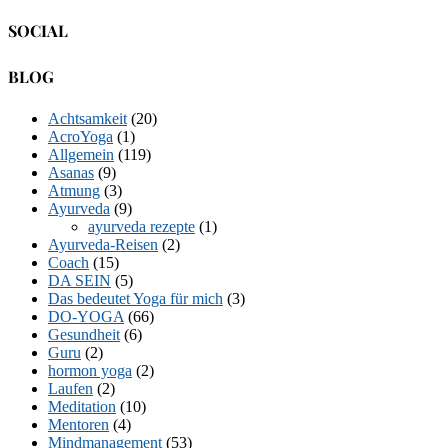
SOCIAL
Facebook
Twitter
E-
LinkedIn
YouTube
Instagram
BLOG
Mail
Achtsamkeit
(20)
AcroYoga
(1)
Allgemein
(119)
Asanas
(9)
Atmung
(3)
Ayurveda
(9)
ayurveda rezepte
(1)
Ayurveda-Reisen
(2)
Coach
(15)
DA SEIN
(5)
Das bedeutet Yoga für mich
(3)
DO-YOGA
(66)
Gesundheit
(6)
Guru
(2)
hormon yoga
(2)
Laufen
(2)
Meditation
(10)
Mentoren
(4)
Mindmanagement
(53)