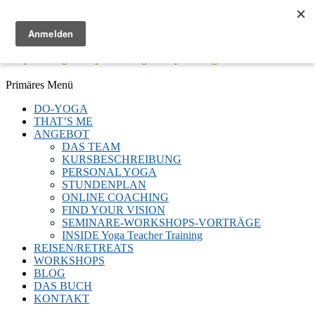
Menü
Keep Moving - Keep Breathing - Keep Smiling
Facebook
Twitter
E-
LinkedIn
YouTube
Instagram
Primäres Menü
Mail
Zum
DO-YOGA
Inhalt
THAT’S ME
springen
ANGEBOT
DAS TEAM
KURSBESCHREIBUNG
PERSONAL YOGA
STUNDENPLAN
ONLINE COACHING
FIND YOUR VISION
SEMINARE-WORKSHOPS-VORTRÄGE
INSIDE Yoga Teacher Training
REISEN/RETREATS
WORKSHOPS
BLOG
DAS BUCH
KONTAKT