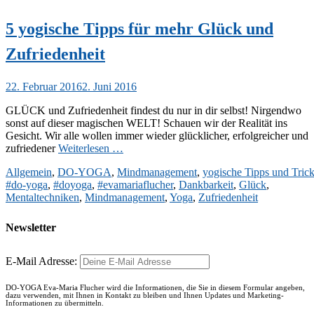
5 yogische Tipps für mehr Glück und
Zufriedenheit
Veröffentlicht
22. Februar 2016
2. Juni 2016
am
GLÜCK und Zufriedenheit findest du nur in dir selbst! Nirgendwo
sonst auf dieser magischen WELT! Schauen wir der Realität ins
Gesicht. Wir alle wollen immer wieder glücklicher, erfolgreicher und
zufriedener
Weiterlesen …
Kategorien
Allgemein
,
DO-YOGA
,
Mindmanagement
,
yogische Tipps und Tric
#do-yoga
,
#doyoga
,
#evamariaflucher
,
Dankbarkeit
,
Glück
,
Mentaltechniken
,
Mindmanagement
,
Yoga
,
Zufriedenheit
Newsletter
E-Mail Adresse:
DO-YOGA Eva-Maria Flucher wird die Informationen, die Sie in diesem Formular angeben,
dazu verwenden, mit Ihnen in Kontakt zu bleiben und Ihnen Updates und Marketing-
Informationen zu übermitteln.