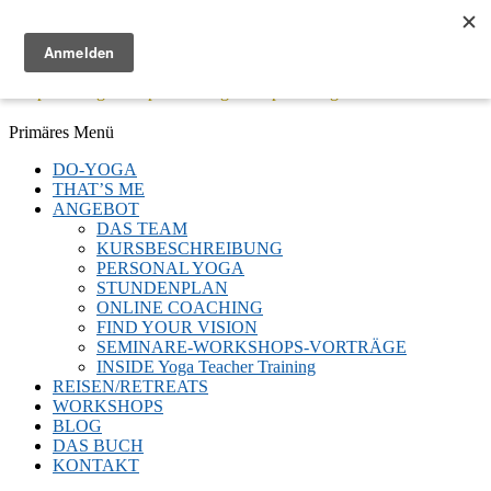
Menü
Keep Moving - Keep Breathing - Keep Smiling
Facebook
Twitter
E-
LinkedIn
YouTube
Instagram
Primäres Menü
Mail
Zum
DO-YOGA
Inhalt
THAT’S ME
springen
ANGEBOT
DAS TEAM
KURSBESCHREIBUNG
PERSONAL YOGA
STUNDENPLAN
ONLINE COACHING
FIND YOUR VISION
SEMINARE-WORKSHOPS-VORTRÄGE
INSIDE Yoga Teacher Training
REISEN/RETREATS
WORKSHOPS
BLOG
DAS BUCH
KONTAKT