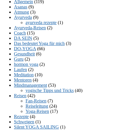
Allgemein
(119)
Asanas
(9)
Atmung
(3)
Ayurveda
(9)
ayurveda rezepte
(1)
Ayurveda-Reisen
(2)
Coach
(15)
DA SEIN
(5)
Das bedeutet Yoga für mich
(3)
DO-YOGA
(66)
Gesundheit
(6)
Guru
(2)
hormon yoga
(2)
Laufen
(2)
Meditation
(10)
Mentoren
(4)
Mindmanagement
(53)
yogische Tipps und Tricks
(40)
Reisen
(42)
Fan-Reisen
(7)
Reiseleitung
(24)
Yoga-Reisen
(17)
Rezepte
(4)
Schweigen
(1)
Silent YOGA SAILING
(1)