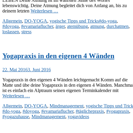
LEBEN Deine Atmung ist im wahrsten Sinne des Wortes
lebenswichtig. Deine Atmung begleitet dich von Anfang an, bis zu
deinem letzten
Weiterlesen …
Kategorien
Schlagworte
Allgemein
,
DO-YOGA
,
yogische Tipps und Tricks
#do-yoga
,
#doyoga
,
#evamariaflucher
,
ärger
,
atemübung
,
atmung
,
durchatmen
,
loslassen
,
stress
Yogapraxis in den eigenen 4 Wänden
Veröffentlicht
22. Mai 2016
3. Juni 2016
am
Yogapraxis in den eigenen 4 Wänden leichtgemacht Komm auf die
Matte und übe deine Yogapraxis in den eigenen 4 Wänden. Manchma
ist es einfach ein Alptraum seinen eigenen Terminkalender mit
Weiterlesen …
Kategorien
Allgemein
,
DO-YOGA
,
Mindmanagement
,
yogische Tipps und Tric
#do-yoga
,
#doyoga
,
#evamariaflucher
,
#täglichepraxis
,
#yogapraxis
,
#yogazuhause
,
Mindmanagement
,
yogavideos