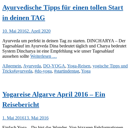
Ayurvedische Tipps für einen tollen Start
in deinen TAG
Veröffentlicht
10. Mai 2016
2. April 2020
am
Ayurveda um perfekt in deinen Tag zu starten. DINCHARYA – Der
Tagesablauf im Ayurveda Dina bedeutet täglich und Charya bedeutet
System Dincharya ist eine Empfehlung wie unser Tagesablauf
aussehen sollte
Weiterlesen …
Kategorien
Allgemein
,
Ayurveda
,
DO-YOGA
,
Yoga-Reisen
,
yogische Tipps und
Schlagworte
Tricks
#ayurveda
,
#do-yoga
,
#startindentag
,
Yoga
Yogareise Algarve April 2016 – Ein
Reisebericht
Veröffentlicht
1. Mai 2016
13. Mai 2016
am
Einfach Yoga – Du bist das Wunder Von bizzaren Felsformationen,