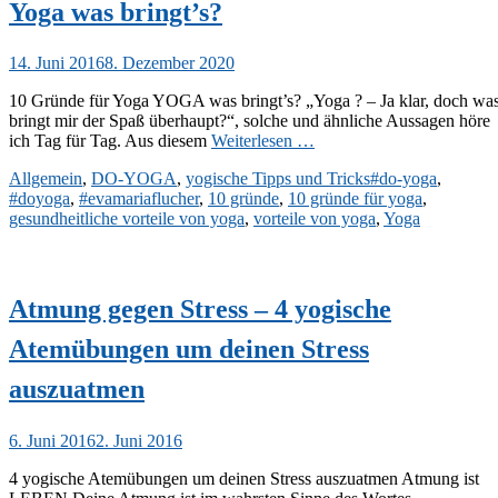
Yoga was bringt’s?
Veröffentlicht
14. Juni 2016
8. Dezember 2020
am
10 Gründe für Yoga YOGA was bringt’s? „Yoga ? – Ja klar, doch wa
bringt mir der Spaß überhaupt?“, solche und ähnliche Aussagen höre
ich Tag für Tag. Aus diesem
Weiterlesen …
Kategorien
Schlagworte
Allgemein
,
DO-YOGA
,
yogische Tipps und Tricks
#do-yoga
,
#doyoga
,
#evamariaflucher
,
10 gründe
,
10 gründe für yoga
,
gesundheitliche vorteile von yoga
,
vorteile von yoga
,
Yoga
Atmung gegen Stress – 4 yogische
Atemübungen um deinen Stress
auszuatmen
Veröffentlicht
6. Juni 2016
2. Juni 2016
am
4 yogische Atemübungen um deinen Stress auszuatmen Atmung ist