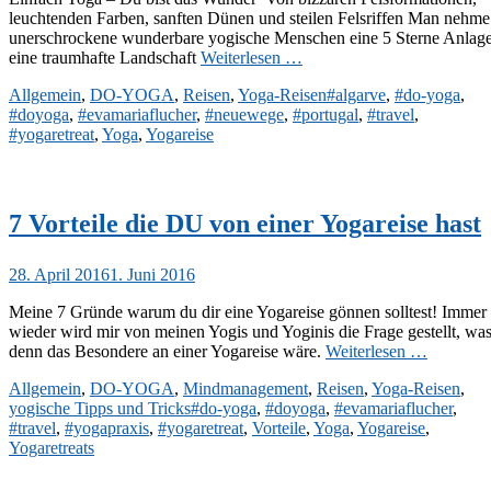
leuchtenden Farben, sanften Dünen und steilen Felsriffen Man nehme
unerschrockene wunderbare yogische Menschen eine 5 Sterne Anlag
eine traumhafte Landschaft
Weiterlesen …
Kategorien
Schlagworte
Allgemein
,
DO-YOGA
,
Reisen
,
Yoga-Reisen
#algarve
,
#do-yoga
,
#doyoga
,
#evamariaflucher
,
#neuewege
,
#portugal
,
#travel
,
#yogaretreat
,
Yoga
,
Yogareise
7 Vorteile die DU von einer Yogareise hast
Veröffentlicht
28. April 2016
1. Juni 2016
am
Meine 7 Gründe warum du dir eine Yogareise gönnen solltest! Immer
wieder wird mir von meinen Yogis und Yoginis die Frage gestellt, wa
denn das Besondere an einer Yogareise wäre.
Weiterlesen …
Kategorien
Allgemein
,
DO-YOGA
,
Mindmanagement
,
Reisen
,
Yoga-Reisen
,
Schlagworte
yogische Tipps und Tricks
#do-yoga
,
#doyoga
,
#evamariaflucher
,
#travel
,
#yogapraxis
,
#yogaretreat
,
Vorteile
,
Yoga
,
Yogareise
,
Yogaretreats