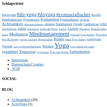
Schlagwörter
#do-yoga
#doyoga
#evamariaflucher
#ayurveda
#travel
#yogaretreat
#täglichepraxis
#yogapraxis
#yogazuhause
3D Brille
Achtsamkeit
Glü
atmung
Dankbarkeit
Freude
Gastbeitrag
Alternativtraining
indien
Lächeln
Glücklichsein
inspiration
kraftvolle Worte
Laufen
Marathon
Masken fallen
Mindmanagement
Meditation
lassen
personal yoga training
Perspekti
Reisen
travelyoga
Priscilla Presley
privat coaching
Regeneration
Silent Yoga Sailing
Yoga
Vorteile
Weisheit
wasyogafürmichbedeutet
yoga abseits der matte
Yogareise
yogalehrer
Zufriedenheit
yogareisen
Yoga und Segeln
Impressum
Datenschutz/Cookies
AGB
SOCIAL
Facebook
Twitter
E-
LinkedIn
YouTube
Instagram
BLOG
Mail
Achtsamkeit
(20)
AcroYoga
(1)