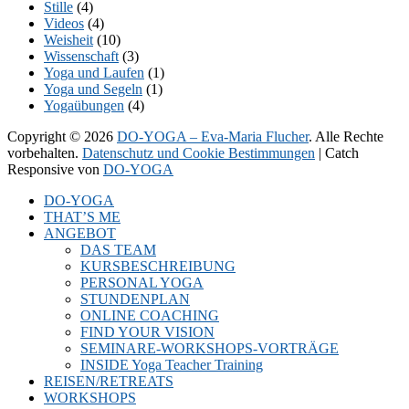
Stille
(4)
Videos
(4)
Weisheit
(10)
Wissenschaft
(3)
Yoga und Laufen
(1)
Yoga und Segeln
(1)
Yogaübungen
(4)
Copyright © 2026
DO-YOGA – Eva-Maria Flucher
. Alle Rechte
vorbehalten.
Datenschutz und Cookie Bestimmungen
| Catch
Responsive von
DO-YOGA
Nach
DO-YOGA
oben
THAT’S ME
scrollen
ANGEBOT
DAS TEAM
KURSBESCHREIBUNG
PERSONAL YOGA
STUNDENPLAN
ONLINE COACHING
FIND YOUR VISION
SEMINARE-WORKSHOPS-VORTRÄGE
INSIDE Yoga Teacher Training
REISEN/RETREATS
WORKSHOPS