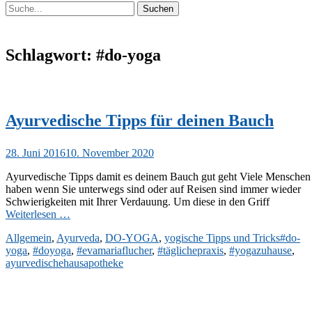
Suchen
Suchen
nach:
Schlagwort:
#do-yoga
Ayurvedische Tipps für deinen Bauch
Veröffentlicht
28. Juni 2016
10. November 2020
am
Ayurvedische Tipps damit es deinem Bauch gut geht Viele Menschen
haben wenn Sie unterwegs sind oder auf Reisen sind immer wieder
Schwierigkeiten mit Ihrer Verdauung. Um diese in den Griff
Weiterlesen …
Kategorien
Schlag
Allgemein
,
Ayurveda
,
DO-YOGA
,
yogische Tipps und Tricks
#do-
yoga
,
#doyoga
,
#evamariaflucher
,
#täglichepraxis
,
#yogazuhause
,
ayurvedischehausapotheke