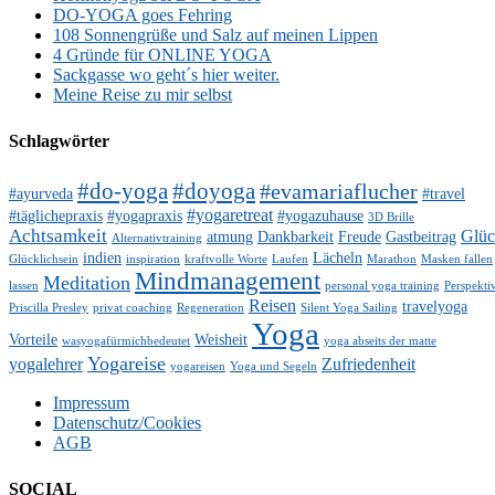
DO-YOGA goes Fehring
108 Sonnengrüße und Salz auf meinen Lippen
4 Gründe für ONLINE YOGA
Sackgasse wo geht´s hier weiter.
Meine Reise zu mir selbst
Schlagwörter
#do-yoga
#doyoga
#evamariaflucher
#ayurveda
#travel
#yogaretreat
#täglichepraxis
#yogapraxis
#yogazuhause
3D Brille
Achtsamkeit
Glü
atmung
Dankbarkeit
Freude
Gastbeitrag
Alternativtraining
indien
Lächeln
Glücklichsein
inspiration
kraftvolle Worte
Laufen
Marathon
Masken fallen
Mindmanagement
Meditation
lassen
personal yoga training
Perspekti
Reisen
travelyoga
Priscilla Presley
privat coaching
Regeneration
Silent Yoga Sailing
Yoga
Vorteile
Weisheit
wasyogafürmichbedeutet
yoga abseits der matte
Yogareise
yogalehrer
Zufriedenheit
yogareisen
Yoga und Segeln
Impressum
Datenschutz/Cookies
AGB
SOCIAL