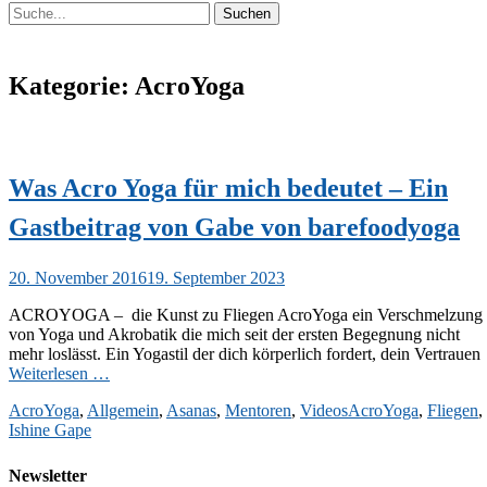
Suchen
Suchen
nach:
Kategorie:
AcroYoga
Was Acro Yoga für mich bedeutet – Ein
Gastbeitrag von Gabe von barefoodyoga
Veröffentlicht
20. November 2016
19. September 2023
am
ACROYOGA – die Kunst zu Fliegen AcroYoga ein Verschmelzung
von Yoga und Akrobatik die mich seit der ersten Begegnung nicht
mehr loslässt. Ein Yogastil der dich körperlich fordert, dein Vertrauen
Weiterlesen …
Kategorien
Schlagworte
AcroYoga
,
Allgemein
,
Asanas
,
Mentoren
,
Videos
AcroYoga
,
Fliegen
,
Ishine Gape
Newsletter