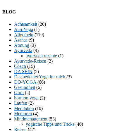
Facebook
Twitter
E-
LinkedIn
YouTube
Instagram
BLOG
Mail
Achtsamkeit
(20)
AcroYoga
(1)
Allgemein
(119)
Asanas
(9)
Atmung
(3)
Ayurveda
(9)
ayurveda rezepte
(1)
Ayurveda-Reisen
(2)
Coach
(15)
DA SEIN
(5)
Das bedeutet Yoga für mich
(3)
DO-YOGA
(66)
Gesundheit
(6)
Guru
(2)
hormon yoga
(2)
Laufen
(2)
Meditation
(10)
Mentoren
(4)
Mindmanagement
(53)
yogische Tipps und Tricks
(40)
Reisen
(42)