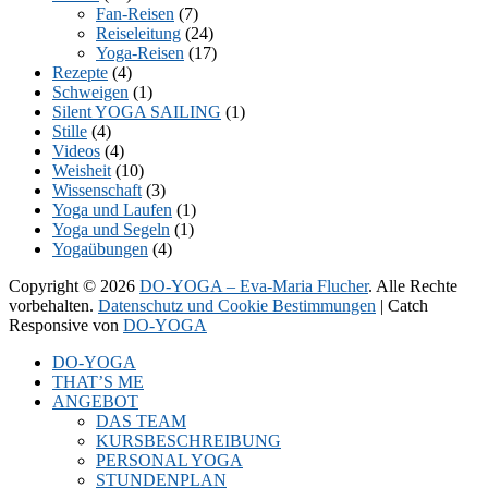
Fan-Reisen
(7)
Reiseleitung
(24)
Yoga-Reisen
(17)
Rezepte
(4)
Schweigen
(1)
Silent YOGA SAILING
(1)
Stille
(4)
Videos
(4)
Weisheit
(10)
Wissenschaft
(3)
Yoga und Laufen
(1)
Yoga und Segeln
(1)
Yogaübungen
(4)
Copyright © 2026
DO-YOGA – Eva-Maria Flucher
. Alle Rechte
vorbehalten.
Datenschutz und Cookie Bestimmungen
| Catch
Responsive von
DO-YOGA
Nach
DO-YOGA
oben
THAT’S ME
scrollen
ANGEBOT
DAS TEAM
KURSBESCHREIBUNG
PERSONAL YOGA
STUNDENPLAN