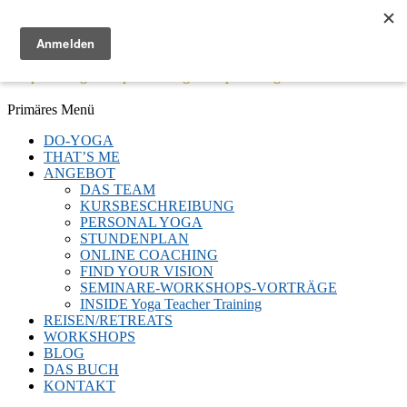
Menü
Keep Moving - Keep Breathing - Keep Smiling
Facebook
Twitter
E-
LinkedIn
YouTube
Instagram
Primäres Menü
Mail
Zum
DO-YOGA
Inhalt
THAT’S ME
springen
ANGEBOT
DAS TEAM
KURSBESCHREIBUNG
PERSONAL YOGA
STUNDENPLAN
ONLINE COACHING
FIND YOUR VISION
SEMINARE-WORKSHOPS-VORTRÄGE
INSIDE Yoga Teacher Training
REISEN/RETREATS
WORKSHOPS
BLOG
DAS BUCH
KONTAKT