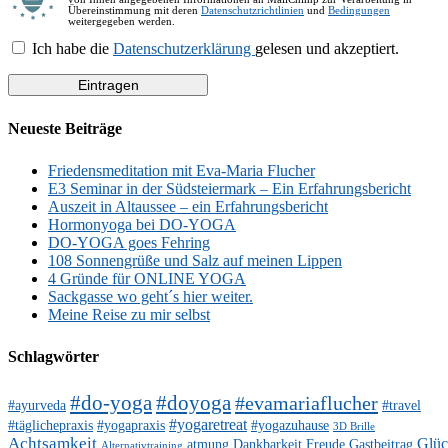
Übereinstimmung mit deren
Datenschutzrichtlinien
und
Bedingungen
weitergegeben werden.
Ich habe die
Datenschutzerklärung
gelesen und akzeptiert.
Neueste Beiträge
Friedensmeditation mit Eva-Maria Flucher
E3 Seminar in der Südsteiermark – Ein Erfahrungsbericht
Auszeit in Altaussee – ein Erfahrungsbericht
Hormonyoga bei DO-YOGA
DO-YOGA goes Fehring
108 Sonnengrüße und Salz auf meinen Lippen
4 Gründe für ONLINE YOGA
Sackgasse wo geht´s hier weiter.
Meine Reise zu mir selbst
Schlagwörter
#do-yoga
#doyoga
#evamariaflucher
#ayurveda
#travel
#yogaretreat
#täglichepraxis
#yogapraxis
#yogazuhause
3D Brille
Achtsamkeit
Glü
atmung
Dankbarkeit
Freude
Gastbeitrag
Alternativtraining