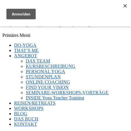
Menü
Keep Moving - Keep Breathing - Keep Smiling
Facebook
Twitter
E-
LinkedIn
YouTube
Instagram
Primäres Menü
Mail
Zum
DO-YOGA
Inhalt
THAT’S ME
springen
ANGEBOT
DAS TEAM
KURSBESCHREIBUNG
PERSONAL YOGA
STUNDENPLAN
ONLINE COACHING
FIND YOUR VISION
SEMINARE-WORKSHOPS-VORTRÄGE
INSIDE Yoga Teacher Training
REISEN/RETREATS
WORKSHOPS
BLOG
DAS BUCH
KONTAKT