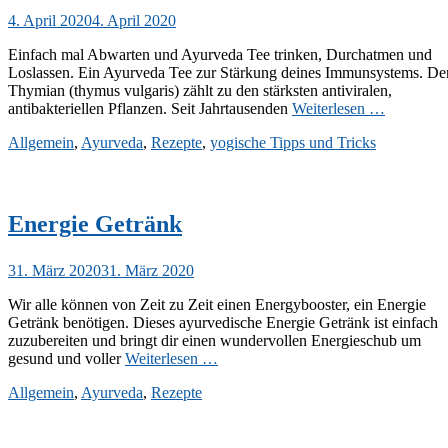
Veröffentlicht
4. April 2020
4. April 2020
am
Einfach mal Abwarten und Ayurveda Tee trinken, Durchatmen und
Loslassen. Ein Ayurveda Tee zur Stärkung deines Immunsystems. De
Thymian (thymus vulgaris) zählt zu den stärksten antiviralen,
antibakteriellen Pflanzen. Seit Jahrtausenden
Weiterlesen …
Kategorien
Allgemein
,
Ayurveda
,
Rezepte
,
yogische Tipps und Tricks
Energie Getränk
Veröffentlicht
31. März 2020
31. März 2020
am
Wir alle können von Zeit zu Zeit einen Energybooster, ein Energie
Getränk benötigen. Dieses ayurvedische Energie Getränk ist einfach
zuzubereiten und bringt dir einen wundervollen Energieschub um
gesund und voller
Weiterlesen …
Kategorien
Allgemein
,
Ayurveda
,
Rezepte