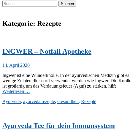
Suchen
Suchen
nach:
Kategorie:
Rezepte
INGWER – Notfall Apotheke
Veröffentlicht
14. April 2020
am
Ingwer ist eine Wunderknolle. In der ayurvedischen Medizin gibt es
wenige Zutaten die so oft verwendet werden wie Ingwer. Die Knolle
ist großartig um das Verdauungsfeuer (Agni) zu stärken, hilft
Weiterlesen …
Kategorien
Ayurveda
,
ayurveda rezepte
,
Gesundheit
,
Rezepte
Ayurveda Tee für dein Immunsystem