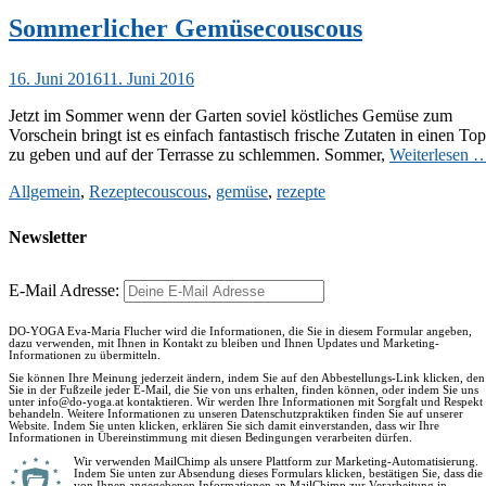
Sommerlicher Gemüsecouscous
Veröffentlicht
16. Juni 2016
11. Juni 2016
am
Jetzt im Sommer wenn der Garten soviel köstliches Gemüse zum
Vorschein bringt ist es einfach fantastisch frische Zutaten in einen Top
zu geben und auf der Terrasse zu schlemmen. Sommer,
Weiterlesen 
Kategorien
Schlagworte
Allgemein
,
Rezepte
couscous
,
gemüse
,
rezepte
Newsletter
E-Mail Adresse:
DO-YOGA Eva-Maria Flucher wird die Informationen, die Sie in diesem Formular angeben,
dazu verwenden, mit Ihnen in Kontakt zu bleiben und Ihnen Updates und Marketing-
Informationen zu übermitteln.
Sie können Ihre Meinung jederzeit ändern, indem Sie auf den Abbestellungs-Link klicken, den
Sie in der Fußzeile jeder E-Mail, die Sie von uns erhalten, finden können, oder indem Sie uns
unter info@do-yoga.at kontaktieren. Wir werden Ihre Informationen mit Sorgfalt und Respekt
behandeln. Weitere Informationen zu unseren Datenschutzpraktiken finden Sie auf unserer
Website. Indem Sie unten klicken, erklären Sie sich damit einverstanden, dass wir Ihre
Informationen in Übereinstimmung mit diesen Bedingungen verarbeiten dürfen.
Wir verwenden MailChimp als unsere Plattform zur Marketing-Automatisierung.
Indem Sie unten zur Absendung dieses Formulars klicken, bestätigen Sie, dass die
von Ihnen angegebenen Informationen an MailChimp zur Verarbeitung in