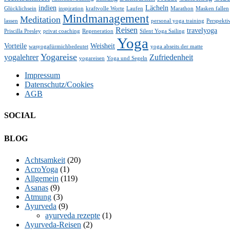
indien
Lächeln
Glücklichsein
inspiration
kraftvolle Worte
Laufen
Marathon
Masken fallen
Mindmanagement
Meditation
lassen
personal yoga training
Perspekti
Reisen
travelyoga
Priscilla Presley
privat coaching
Regeneration
Silent Yoga Sailing
Yoga
Vorteile
Weisheit
wasyogafürmichbedeutet
yoga abseits der matte
Yogareise
yogalehrer
Zufriedenheit
yogareisen
Yoga und Segeln
Impressum
Datenschutz/Cookies
AGB
SOCIAL
Facebook
Twitter
E-
LinkedIn
YouTube
Instagram
BLOG
Mail
Achtsamkeit
(20)
AcroYoga
(1)
Allgemein
(119)
Asanas
(9)
Atmung
(3)
Ayurveda
(9)
ayurveda rezepte
(1)
Ayurveda-Reisen
(2)