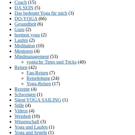
Coach
(15)
DA SEIN
(5)
Das bedeutet Yoga für mich
(3)
DO-YOGA
(66)
Gesundheit
(6)
Guru
(2)
hormon yoga
(2)
Laufen
(2)
Meditation
(10)
Mentoren
(4)
Mindmanagement
(53)
yogische Tipps und Tricks
(40)
Reisen
(42)
Fan-Reisen
(7)
Reiseleitung
(24)
Yoga-Reisen
(17)
Rezepte
(4)
Schweigen
(1)
Silent YOGA SAILING
(1)
Stille
(4)
Videos
(4)
Weisheit
(10)
Wissenschaft
(3)
Yoga und Laufen
(1)
Yoga und Segeln
(1)