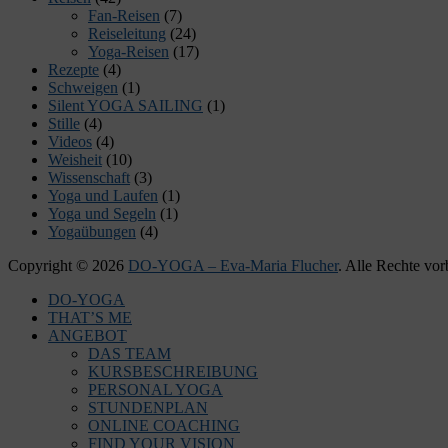
Fan-Reisen
(7)
Reiseleitung
(24)
Yoga-Reisen
(17)
Rezepte
(4)
Schweigen
(1)
Silent YOGA SAILING
(1)
Stille
(4)
Videos
(4)
Weisheit
(10)
Wissenschaft
(3)
Yoga und Laufen
(1)
Yoga und Segeln
(1)
Yogaübungen
(4)
Copyright © 2026
DO-YOGA – Eva-Maria Flucher
. Alle Rechte vor
Nach
DO-YOGA
oben
THAT’S ME
scrollen
ANGEBOT
DAS TEAM
KURSBESCHREIBUNG
PERSONAL YOGA
STUNDENPLAN
ONLINE COACHING
FIND YOUR VISION