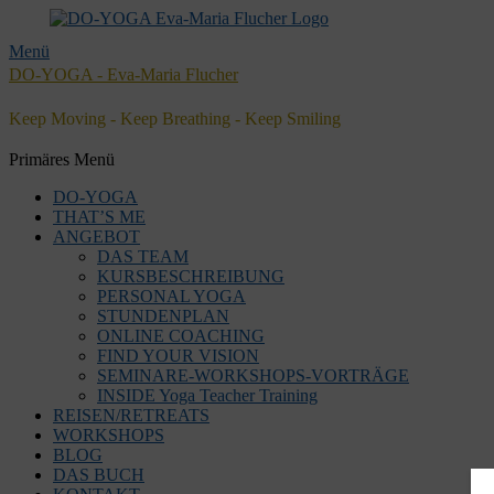
Menü
DO-YOGA - Eva-Maria Flucher
Keep Moving - Keep Breathing - Keep Smiling
Facebook
Twitter
E-
LinkedIn
YouTube
Instagram
Primäres Menü
Mail
Zum
DO-YOGA
Inhalt
THAT’S ME
springen
ANGEBOT
DAS TEAM
KURSBESCHREIBUNG
PERSONAL YOGA
STUNDENPLAN
ONLINE COACHING
FIND YOUR VISION
SEMINARE-WORKSHOPS-VORTRÄGE
INSIDE Yoga Teacher Training
REISEN/RETREATS
WORKSHOPS
BLOG
DAS BUCH