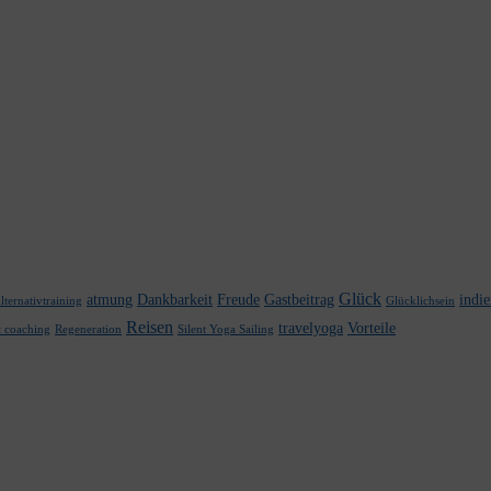
Glück
atmung
Dankbarkeit
Freude
Gastbeitrag
indi
lternativtraining
Glücklichsein
Reisen
travelyoga
Vorteile
t coaching
Regeneration
Silent Yoga Sailing