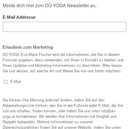
o Angie (Angela Merkel) ihre Kindheit und Jugend verbracht hat. Ein
Backsteingotik, rechts und links Windkraftgewinnung und Energiegewin
en, der Strandpromende, der wunderschönen Seebrücke und kosteten un
e, die Strandkörbe laden zum Bleiben und Genießen ein, der Italiener a
 Fazit: traumhaftes Wetter, die Sonne im Gesicht, die salzige Luft a