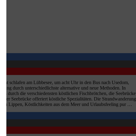
e Nacht schlafen am Lübbesee, um acht Uhr in den Bus nach Usedom,
nung durch unterschiedlichste alternative und neue Methoden. In
s durch die verschiedensten köstlichen Fischbrötchen, die Seebrücke
uf der Seebrücke offeriert köstliche Spezialitäten. Die Strandwanderung
uf den Lippen, Köstlichkeiten aus dem Meer und Urlaubsfeeling pur …