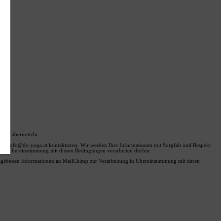
 zu übermitteln.
unter info@do-yoga.at kontaktieren. Wir werden Ihre Informationen mit Sorgfalt und Respekt
nen in Übereinstimmung mit diesen Bedingungen verarbeiten dürfen.
ngegebenen Informationen an MailChimp zur Verarbeitung in Übereinstimmung mit deren