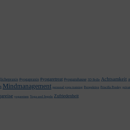
Achtsamkeit
#yogaretreat
lichepraxis
#yogapraxis
#yogazuhause
3D Brille
A
Mindmanagement
n
personal yoga training
Perspektive
Priscilla Presley
priva
areise
Zufriedenheit
yogareisen
Yoga und Segeln