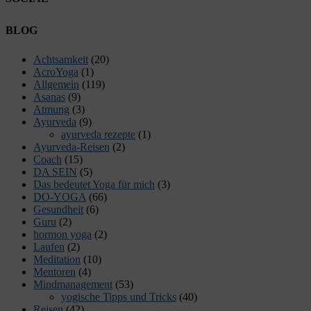
Facebook
Twitter
E-
LinkedIn
YouTube
Instagram
BLOG
Mail
Achtsamkeit
(20)
AcroYoga
(1)
Allgemein
(119)
Asanas
(9)
Atmung
(3)
Ayurveda
(9)
ayurveda rezepte
(1)
Ayurveda-Reisen
(2)
Coach
(15)
DA SEIN
(5)
Das bedeutet Yoga für mich
(3)
DO-YOGA
(66)
Gesundheit
(6)
Guru
(2)
hormon yoga
(2)
Laufen
(2)
Meditation
(10)
Mentoren
(4)
Mindmanagement
(53)
yogische Tipps und Tricks
(40)
Reisen
(42)