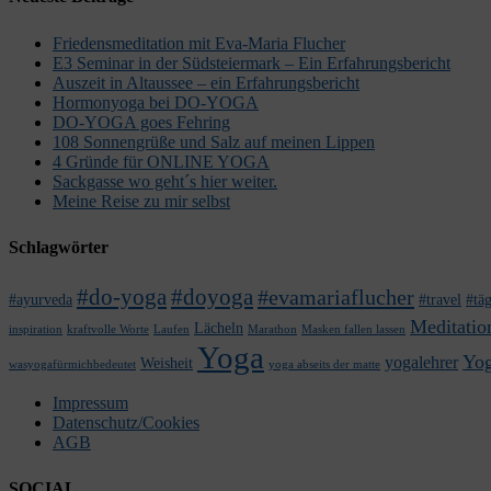
Friedensmeditation mit Eva-Maria Flucher
E3 Seminar in der Südsteiermark – Ein Erfahrungsbericht
Auszeit in Altaussee – ein Erfahrungsbericht
Hormonyoga bei DO-YOGA
DO-YOGA goes Fehring
108 Sonnengrüße und Salz auf meinen Lippen
4 Gründe für ONLINE YOGA
Sackgasse wo geht´s hier weiter.
Meine Reise zu mir selbst
Schlagwörter
#do-yoga
#doyoga
#evamariaflucher
#ayurveda
#travel
#täg
Meditatio
Lächeln
inspiration
kraftvolle Worte
Laufen
Marathon
Masken fallen lassen
Yoga
Yog
yogalehrer
Weisheit
wasyogafürmichbedeutet
yoga abseits der matte
Impressum
Datenschutz/Cookies
AGB
SOCIAL