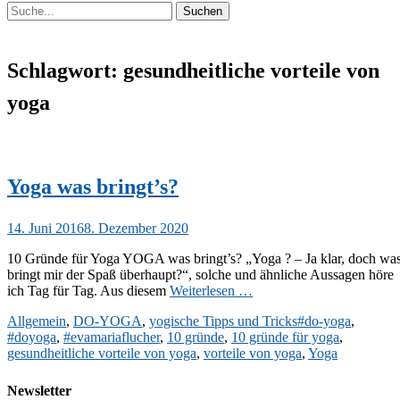
Suchen
Suchen
nach:
Schlagwort:
gesundheitliche vorteile von
yoga
Yoga was bringt’s?
Veröffentlicht
14. Juni 2016
8. Dezember 2020
am
10 Gründe für Yoga YOGA was bringt’s? „Yoga ? – Ja klar, doch wa
bringt mir der Spaß überhaupt?“, solche und ähnliche Aussagen höre
ich Tag für Tag. Aus diesem
Weiterlesen …
Kategorien
Schlagworte
Allgemein
,
DO-YOGA
,
yogische Tipps und Tricks
#do-yoga
,
#doyoga
,
#evamariaflucher
,
10 gründe
,
10 gründe für yoga
,
gesundheitliche vorteile von yoga
,
vorteile von yoga
,
Yoga
Newsletter