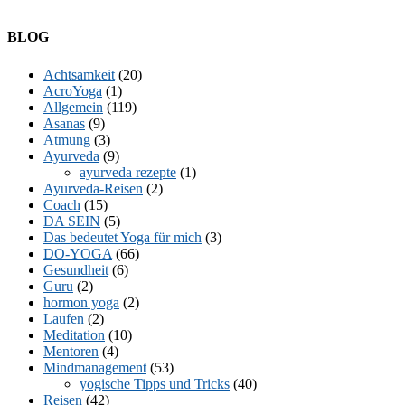
Facebook
Twitter
E-
LinkedIn
YouTube
Instagram
BLOG
Mail
Achtsamkeit
(20)
AcroYoga
(1)
Allgemein
(119)
Asanas
(9)
Atmung
(3)
Ayurveda
(9)
ayurveda rezepte
(1)
Ayurveda-Reisen
(2)
Coach
(15)
DA SEIN
(5)
Das bedeutet Yoga für mich
(3)
DO-YOGA
(66)
Gesundheit
(6)
Guru
(2)
hormon yoga
(2)
Laufen
(2)
Meditation
(10)
Mentoren
(4)
Mindmanagement
(53)
yogische Tipps und Tricks
(40)
Reisen
(42)