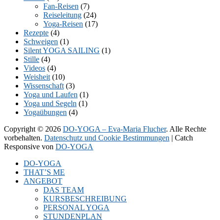
Fan-Reisen
(7)
Reiseleitung
(24)
Yoga-Reisen
(17)
Rezepte
(4)
Schweigen
(1)
Silent YOGA SAILING
(1)
Stille
(4)
Videos
(4)
Weisheit
(10)
Wissenschaft
(3)
Yoga und Laufen
(1)
Yoga und Segeln
(1)
Yogaübungen
(4)
Copyright © 2026
DO-YOGA – Eva-Maria Flucher
. Alle Rechte
vorbehalten.
Datenschutz und Cookie Bestimmungen
| Catch
Responsive von
DO-YOGA
Nach
DO-YOGA
oben
THAT’S ME
scrollen
ANGEBOT
DAS TEAM
KURSBESCHREIBUNG
PERSONAL YOGA
STUNDENPLAN