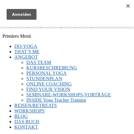
Menü
Keep Moving - Keep Breathing - Keep Smiling
Facebook
Twitter
E-
LinkedIn
YouTube
Instagram
Primäres Menü
Mail
Zum
DO-YOGA
Inhalt
THAT’S ME
springen
ANGEBOT
DAS TEAM
KURSBESCHREIBUNG
PERSONAL YOGA
STUNDENPLAN
ONLINE COACHING
FIND YOUR VISION
SEMINARE-WORKSHOPS-VORTRÄGE
INSIDE Yoga Teacher Training
REISEN/RETREATS
WORKSHOPS
BLOG
DAS BUCH
KONTAKT