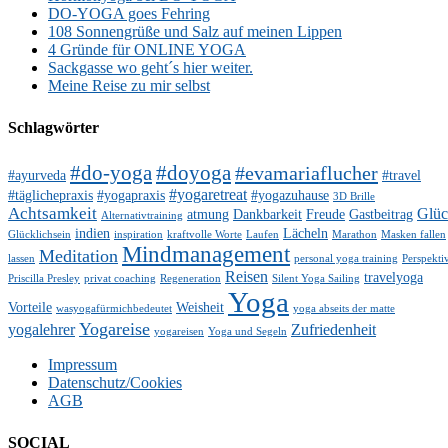
DO-YOGA goes Fehring
108 Sonnengrüße und Salz auf meinen Lippen
4 Gründe für ONLINE YOGA
Sackgasse wo geht´s hier weiter.
Meine Reise zu mir selbst
Schlagwörter
#do-yoga
#doyoga
#evamariaflucher
#ayurveda
#travel
#yogaretreat
#täglichepraxis
#yogapraxis
#yogazuhause
3D Brille
Achtsamkeit
Glü
atmung
Dankbarkeit
Freude
Gastbeitrag
Alternativtraining
indien
Lächeln
Glücklichsein
inspiration
kraftvolle Worte
Laufen
Marathon
Masken fallen
Mindmanagement
Meditation
lassen
personal yoga training
Perspekti
Reisen
travelyoga
Priscilla Presley
privat coaching
Regeneration
Silent Yoga Sailing
Yoga
Vorteile
Weisheit
wasyogafürmichbedeutet
yoga abseits der matte
Yogareise
yogalehrer
Zufriedenheit
yogareisen
Yoga und Segeln
Impressum
Datenschutz/Cookies
AGB
SOCIAL