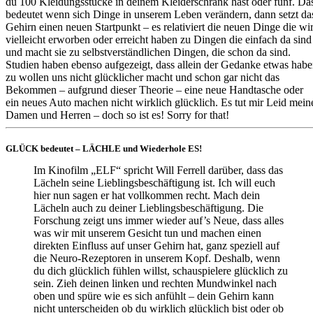
du 100 Kleidungsstücke in deinem Kleiderschrank hast oder fünf. Da
bedeutet wenn sich Dinge in unserem Leben verändern, dann setzt da
Gehirn einen neuen Startpunkt – es relativiert die neuen Dinge die wi
vielleicht erworben oder erreicht haben zu Dingen die einfach da sind
und macht sie zu selbstverständlichen Dingen, die schon da sind.
Studien haben ebenso aufgezeigt, dass allein der Gedanke etwas hab
zu wollen uns nicht glücklicher macht und schon gar nicht das
B
ekommen – aufgrund dieser Theorie – eine neue Handtasche oder
ein neues Auto machen nicht wirklich glücklich. Es tut mir Leid mein
Damen und Herren – doch so ist es! Sorry for that!
GLÜCK bedeutet – LÄCHLE und Wiederhole ES!
Im Kinofilm „ELF“ spricht Will Ferrell darüber, dass das
Lächeln seine Lieblingsbeschäftigung ist. Ich will euch
hier nun sagen er hat vollkommen recht. Mach dein
Lächeln auch zu deiner Lieblingsbeschäftigung. Die
Forschung zeigt uns immer wieder auf’s Neue, dass alles
was wir mit unserem Gesicht tun und machen einen
direkten Einfluss auf unser Gehirn hat, ganz speziell auf
die Neuro-Rezeptoren in unserem Kopf. Deshalb, wenn
du dich glücklich fühlen willst, schauspielere glücklich zu
sein. Zieh deinen linken und rechten Mundwinkel nach
oben und spüre wie es sich anfühlt – dein Gehirn kann
nicht unterscheiden ob du wirklich glücklich bist oder ob