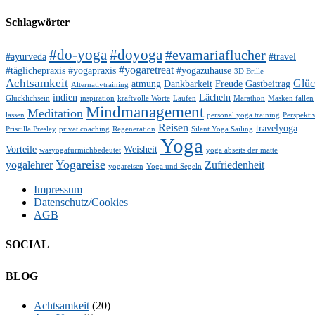
Schlagwörter
#do-yoga
#doyoga
#evamariaflucher
#ayurveda
#travel
#yogaretreat
#täglichepraxis
#yogapraxis
#yogazuhause
3D Brille
Achtsamkeit
Glü
atmung
Dankbarkeit
Freude
Gastbeitrag
Alternativtraining
indien
Lächeln
Glücklichsein
inspiration
kraftvolle Worte
Laufen
Marathon
Masken fallen
Mindmanagement
Meditation
lassen
personal yoga training
Perspekti
Reisen
travelyoga
Priscilla Presley
privat coaching
Regeneration
Silent Yoga Sailing
Yoga
Vorteile
Weisheit
wasyogafürmichbedeutet
yoga abseits der matte
Yogareise
yogalehrer
Zufriedenheit
yogareisen
Yoga und Segeln
Impressum
Datenschutz/Cookies
AGB
SOCIAL
Facebook
Twitter
E-
LinkedIn
YouTube
Instagram
BLOG
Mail
Achtsamkeit
(20)