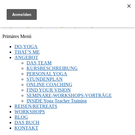
Menü
Keep Moving - Keep Breathing - Keep Smiling
Facebook
Twitter
E-
LinkedIn
YouTube
Instagram
Primäres Menü
Mail
Zum
DO-YOGA
Inhalt
THAT’S ME
springen
ANGEBOT
DAS TEAM
KURSBESCHREIBUNG
PERSONAL YOGA
STUNDENPLAN
ONLINE COACHING
FIND YOUR VISION
SEMINARE-WORKSHOPS-VORTRÄGE
INSIDE Yoga Teacher Training
REISEN/RETREATS
WORKSHOPS
BLOG
DAS BUCH
KONTAKT