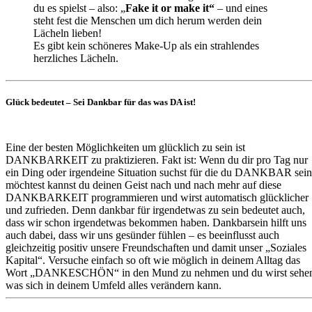
du es spielst – also: „
F
ake it or make it“
– und eines
steht fest die Menschen um dich herum werden dein
Lächeln lieben!
Es gibt kein schöneres Make-Up als ein strahlendes
herzliches Lächeln.
Glück bedeutet – Sei Dankbar für das was DA ist!
Eine der besten Möglichkeiten um glücklich zu sein ist
DANKBARKEIT zu praktizieren. Fakt ist: Wenn du dir pro Tag nur
ein Ding oder irgendeine Situation suchst für die du DANKBAR sein
möchtest kannst du deinen Geist nach und nach mehr auf diese
DANKBARKEIT programmieren und wirst automatisch glücklicher
und zufrieden. Denn dankbar für irgendetwas zu sein bedeutet auch,
dass wir schon irgendetwas bekommen haben. Dankbarsein hilft uns
auch dabei, dass wir uns gesünder fühlen – es beeinflusst auch
gleichzeitig positiv unsere Freundschaften und damit unser „Soziales
Kapital“. Versuche einfach so oft wie möglich in deinem Alltag das
Wort „DANKESCHÖN“ in den Mund zu nehmen und du wirst sehe
was sich in deinem Umfeld alles verändern kann.