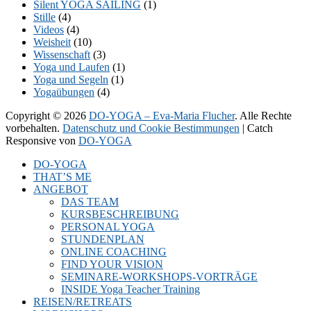
Silent YOGA SAILING
(1)
Stille
(4)
Videos
(4)
Weisheit
(10)
Wissenschaft
(3)
Yoga und Laufen
(1)
Yoga und Segeln
(1)
Yogaübungen
(4)
Copyright © 2026
DO-YOGA – Eva-Maria Flucher
. Alle Rechte
vorbehalten.
Datenschutz und Cookie Bestimmungen
| Catch
Responsive von
DO-YOGA
Nach
DO-YOGA
oben
THAT’S ME
scrollen
ANGEBOT
DAS TEAM
KURSBESCHREIBUNG
PERSONAL YOGA
STUNDENPLAN
ONLINE COACHING
FIND YOUR VISION
SEMINARE-WORKSHOPS-VORTRÄGE
INSIDE Yoga Teacher Training
REISEN/RETREATS