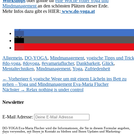
Workshops
oder gönne dir
eine Woche voller Yoga und
Mindmanagement
an den schönsten Plätzen dieser Erde.
Mehr Infos dazu gibt es HIER:
www.do-yoga.at
Kategorien
Allgemein
,
DO-YOGA
,
Mindmanagement
,
yogische Tipps und Tric
#do-yoga
,
#doyoga
,
#evamariaflucher
,
Dankbarkeit
,
Glück
,
Mentaltechniken
,
Mindmanagement
,
Yoga
,
Zufriedenheit
Vorheriger
← Vorheriger
6 yogische Wege um mit einem Lächeln ins Bett zu
Beitragsnavigation
Beitrag:
gehen – Yoga und Mindmanagement Eva-Maria Flucher
Nächster
Nächster →
Relax nothing is under control
Beitrag:
Newsletter
E-Mail Adresse:
DO-YOGA Eva-Maria Flucher wird die Informationen, die Sie in diesem Formular angeben,
dazu verwenden, mit Ihnen in Kontakt zu bleiben und Ihnen Updates und Marketing-