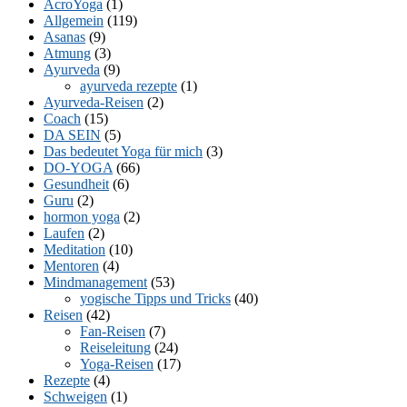
AcroYoga
(1)
Allgemein
(119)
Asanas
(9)
Atmung
(3)
Ayurveda
(9)
ayurveda rezepte
(1)
Ayurveda-Reisen
(2)
Coach
(15)
DA SEIN
(5)
Das bedeutet Yoga für mich
(3)
DO-YOGA
(66)
Gesundheit
(6)
Guru
(2)
hormon yoga
(2)
Laufen
(2)
Meditation
(10)
Mentoren
(4)
Mindmanagement
(53)
yogische Tipps und Tricks
(40)
Reisen
(42)
Fan-Reisen
(7)
Reiseleitung
(24)
Yoga-Reisen
(17)
Rezepte
(4)
Schweigen
(1)