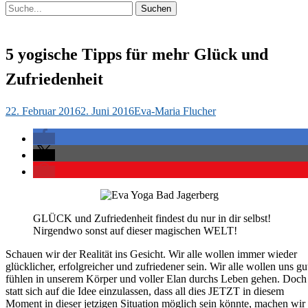
Suchen
Suchen
nach:
5 yogische Tipps für mehr Glück und
Zufriedenheit
Veröffentlicht
Autor
22. Februar 2016
2. Juni 2016
Eva-Maria Flucher
am
GLÜCK und Zufriedenheit findest du nur in dir selbst!
Nirgendwo sonst auf dieser magischen WELT!
Schauen wir der Realität ins Gesicht. Wir alle wollen immer wieder
glücklicher, erfolgreicher und zufriedener sein. Wir alle wollen uns gu
fühlen in unserem Körper und voller Elan durchs Leben gehen. Doch
statt sich auf die Idee einzulassen, dass all dies JETZT in diesem
Moment in dieser jetzigen Situation möglich sein könnte, machen wir