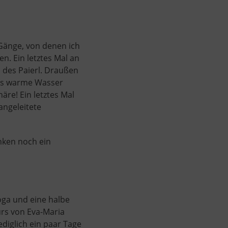
Gänge, von denen ich
n. Ein letztes Mal an
 des Paierl. Draußen
das warme Wasser
äre! Ein letztes Mal
angeleitete
inken noch ein
oga und eine halbe
urs von Eva-Maria
ediglich ein paar Tage