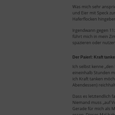
Was mich sehr ansprich
und Eier mit Speck zu
Haferflocken hingeben,
Irgendwann gegen 11:0
führt mich in mein Zi
spazieren oder nutzen
Der Paierl: Kraft tank
Ich selbst kenne „den 
eineinhalb Stunden m
ich Kraft tanken möch
Abendessen) reichhalt
Dass es letztendlich f
Niemand muss „auf Vor
Gerade für mich als M
essen. Dieses Mal hab