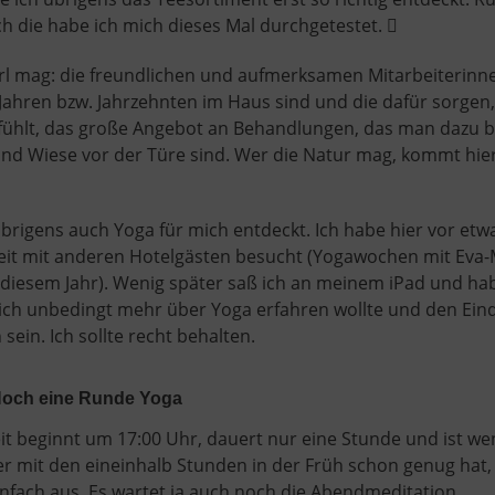
h die habe ich mich dieses Mal durchgetestet.

rl mag: die freundlichen und aufmerksamen Mitarbeiterinne
 Jahren bzw. Jahrzehnten im Haus sind und die dafür sorgen
fühlt, das große Angebot an Behandlungen, das man dazu b
nd Wiese vor der Türe sind. Wer die Natur mag, kommt hier 
übrigens auch Yoga für mich entdeckt. Ich habe hier vor etw
eit mit anderen Hotelgästen besucht (Yogawochen mit Eva-
eit diesem Jahr). Wenig später saß ich an meinem iPad und h
 ich unbedingt mehr über Yoga erfahren wollte und den Eind
sein. Ich sollte recht behalten.
Noch eine Runde Yoga
t beginnt um 17:00 Uhr, dauert nur eine Stunde und ist we
r mit den eineinhalb Stunden in der Früh schon genug hat, 
nfach aus. Es wartet ja auch noch die Abendmeditation.