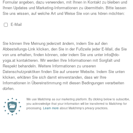
sam hell und ich werde langsam munter. Nach einem sanften
klich ankommen und uns ein Thema für die heutige Einheit 
s zunehmend fordernd – zumindest für mich. Auch ohne jeg
 akrobatische Übungen empfinde ich Yoga als anstrengen
 ich im Alltag zu wenig Bewegung habe und manche Muskeln v
s Mal ordentlich ins Schwitzen. Atem und Bewegung aufe
usforderung. Ich konzentriere mich und merke, dass meine 
. Der Alltag ist plötzlich weit weg – herrlich!
 Grenzen
r. Nicht alle Asanas kann ich so lange halten oder wiederhol
macht nichts: Im Yoga geht es nicht um Leistung. Es geht d
d sie zu respektieren und es geht um das Bemühen. Warum 
ieren der eigenen Grenzen zum Thema dieser einen Einheit 
rund: Das Thema spielt für mich seit vielen Jahren eine wi
auch deshalb,
weil ich
Migränikerin
bin
.