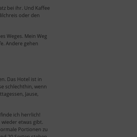
tz bei ihr. Und Kaffee
ilchreis oder den
eines Weges. Mein Weg
afe. Andere gehen
n. Das Hotel ist in
se schlechthin, wenn
ttagessen, Jause,
finde ich herrlich!
 wieder etwas gibt.
 normale Portionen zu
Rund 20 Sorten stehen