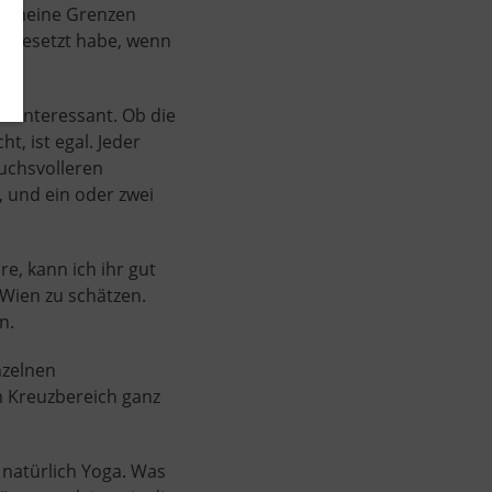
auf meine Grenzen
usgesetzt habe, wenn
 uninteressant. Ob die
, ist egal. Jeder
ruchsvolleren
), und ein oder zwei
e, kann ich ihr gut
 Wien zu schätzen.
n.
nzelnen
m Kreuzbereich ganz
d natürlich Yoga. Was