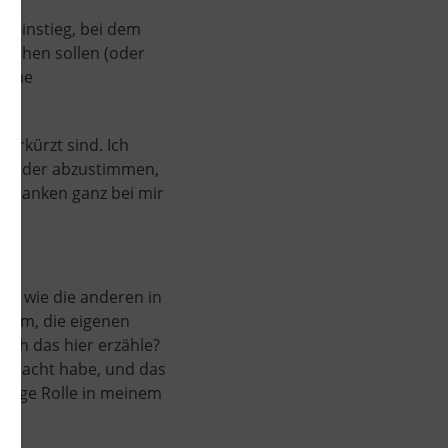
 Einstieg, bei dem
suchen sollen (oder
liche
d.
erkürzt sind. Ich
inander abzustimmen,
Gedanken ganz bei mir
en, wie die anderen in
arum, die eigenen
ich das hier erzähle?
gemacht habe, und das
chtige Rolle in meinem