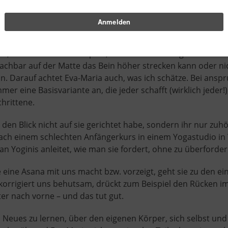
r eineinhalbstündigen Einheit auch stolz darauf, dass ich 
hutsam mit mir umgegangen bin, dass ich beispielsweise a
, dass es keine Rolle spielt, wer was kann. Vergleiche sind
chbar auf der Matte das Bein höher strecken kann oder nicht
n. Darauf achtet Eva-Maria auch, was ich schätze. Bei ansp
mer eine Basisvariante an, die jeder schafft (wirklich jeder!
chrittene.
en Blick nicht auf sie gerichtet habe, sondern ihr nur zuhör
nach einem schlechten Anfängerkurs in einem Yogastudio in
an Yoginis anleitet, wie man sie fordert, ohne zu überforder
 eine Asana mit uns macht bzw. vorzeigt, geht sie zu den ei
korrigiert uns behutsam, drückt zum Beispiel den Rücken i
ter nach vorne – und das tut gut.
es Neues zu lernen, über den eigenen Körper, sich selbst un