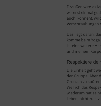
Draußen wird es lang
wir erst einmal gedan
auch: können), wird e
Verschraubungen oder
Das liegt daran, dass
komme beim Yoga jede
ist eine weitere Hera
und meinem Körper sind
Respektiere deine
Die Einheit geht weite
der Gruppe. Aber das 
Grenzen zu spüren un
Weil ich das Respekt
wiederum hat seinen G
Leben, nicht zuletzt 