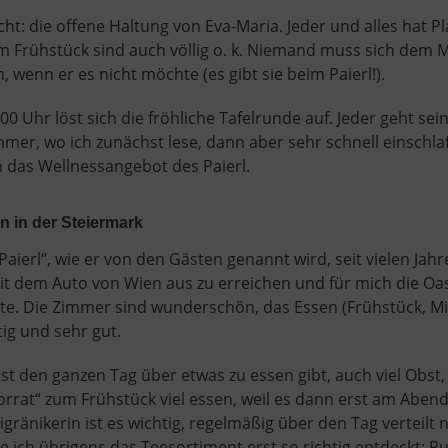
t: die offene Haltung von Eva-Maria. Jeder und alles hat Pla
m Frühstück sind auch völlig o. k. Niemand muss sich dem M
 wenn er es nicht möchte (es gibt sie beim Paierl!).
0 Uhr löst sich die fröhliche Tafelrunde auf. Jeder geht s
mmer, wo ich zunächst lese, dann aber sehr schnell einschl
 das Wellnessangebot des Paierl.
en in der Steiermark
Paierl“, wie er von den Gästen genannt wird, seit vielen Jahre
it dem Auto von Wien aus zu erreichen und für mich die Oa
te. Die Zimmer sind wunderschön, das Essen (Frühstück, Mi
ig und sehr gut.
ast den ganzen Tag über etwas zu essen gibt, auch viel Obst, 
rat“ zum Frühstück viel essen, weil es dann erst am Abend
igränikerin ist es wichtig, regelmäßig über den Tag verteilt
e ich übrigens das Teesortiment erst so richtig entdeckt: 