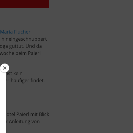
-Maria Flucher
en hineingeschnuppert
Yoga guttut. Und da
awoche beim Paierl
el ist kein
mmer häufiger findet.
Hotel Paierl mit Blick
der Anleitung von