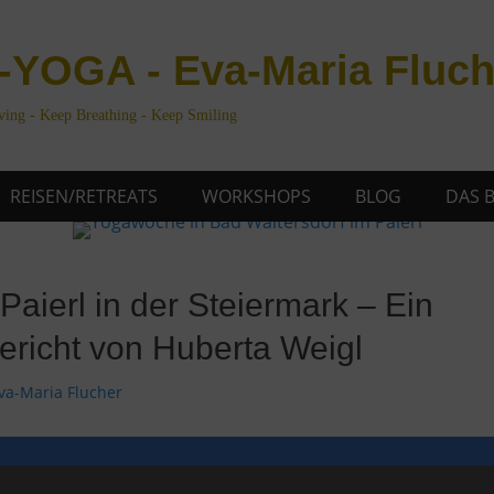
-YOGA - Eva-Maria Fluch
ing - Keep Breathing - Keep Smiling
REISEN/RETREATS
WORKSHOPS
BLOG
DAS 
aierl in der Steiermark – Ein
ericht von Huberta Weigl
or
va-Maria Flucher