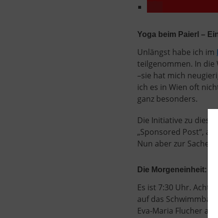
Yoga beim Paierl – Ei
Unlängst habe ich im
teilgenommen. In die 
–sie hat mich neugier
ich es in Wien oft nich
ganz besonders.
Die Initiative zu dies
„Sponsored Post“, also
Nun aber zur Sache: Y
Die Morgeneinheit: Y
Es ist 7:30 Uhr. Acht
auf das Schwimmbad v
Eva-Maria Flucher auf