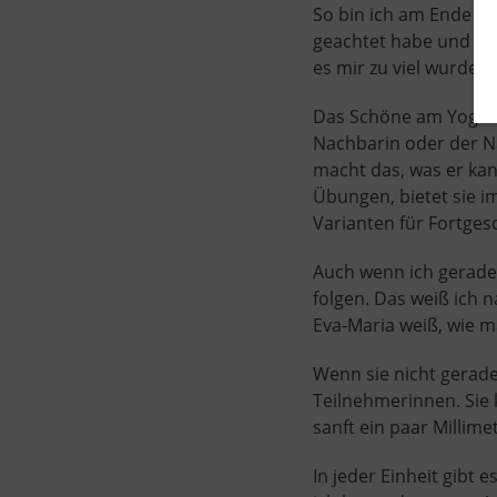
So bin ich am Ende de
geachtet habe und be
es mir zu viel wurde.
Das Schöne am Yoga ist
Nachbarin oder der Na
macht das, was er kan
Übungen, bietet sie im
Varianten für Fortges
Auch wenn ich gerade d
folgen. Das weiß ich 
Eva-Maria weiß, wie m
Wenn sie nicht gerade
Teilnehmerinnen. Sie 
sanft ein paar Millime
In jeder Einheit gibt 