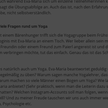
ch während Eva-Maria sich um einzelne Teilnehmerinnen kü
sagt die Übungsabfolge an. Auch das ist, nach den Erfahrung
, nicht selbstverständlich.
viele Fragen rund um Yoga
 Mit einem Bärenhunger trifft sich die Yogagruppe beim Früh
 Yoginis mit Eva-Maria an einem Tisch. Wer lieber allein sein
 Freundin oder einem Freund zum Paierl angereist ist und di
hm verbringen möchte, tut das einfach. Genau das ist das Sc
s natürlich auch um Yoga. Eva-Maria beantwortet geduldig
 regelmäßig zu üben? Warum sagen manche Yogalehrer, da
Warum machen so viele Männer einen Bogen um Yoga? Wie la
aria anbietet? (Sehr praktisch, wenn man die Leiterin dazu 
matten? Welchen Instagram-Accounts soll man folgen, wen
ill? Und zu meiner Freude tauschen wir uns auch immer wi
 Psychologie etc.