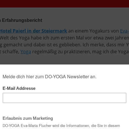
n Erfahrungsbericht
Hotel Paierl in der Steiermark
an einem Yogakurs von
Eva
Welt des Yoga habe ich zum ersten Mal vor etwa zwei Jahr
ig gemacht und dabei ist es geblieben. Ich merke, dass mir 
t schaffe,
Yoga
regelmäßig zu praktizieren, mag ich die Yog
em Blogartikel ist übrigens von mir ausgegangen und der Artik
 kein bezahlter Artikel, wie man ihn auf Blogs inzwischen i
oga beim Paierl mit Eva-Maria Flucher.
oga und die eigenen Grenzen
 Frauen haben sich in dem wunderschönen Gymnastiksaal des 
ersammelt. Eineinhalb Stunden werden wir uns nun unter 
 unseren Matten strecken und recken.