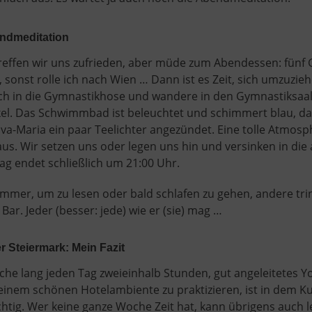
ndmeditation
reffen wir uns zufrieden, aber müde zum Abendessen: fünf 
sonst rolle ich nach Wien … Dann ist es Zeit, sich umzuziehe
ich in die Gymnastikhose und wandere in den Gymnastiksaal
nkel. Das Schwimmbad ist beleuchtet und schimmert blau, 
va-Maria ein paar Teelichter angezündet. Eine tolle Atmosph
aus. Wir setzen uns oder legen uns hin und versinken in die 
ag endet schließlich um 21:00 Uhr.
 Zimmer, um zu lesen oder bald schlafen zu gehen, andere tr
ar. Jeder (besser: jede) wie er (sie) mag …
r Steiermark: Mein Fazit
che lang jeden Tag zweieinhalb Stunden, gut angeleitetes Y
einem schönen Hotelambiente zu praktizieren, ist in dem K
chtig. Wer keine ganze Woche Zeit hat, kann übrigens auch l