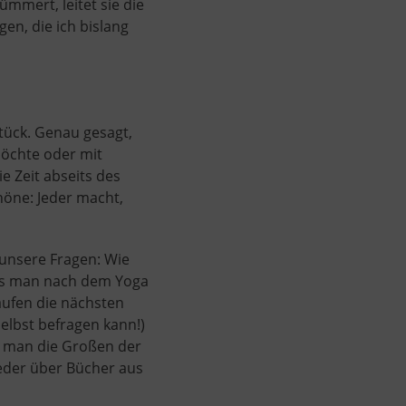
mmert, leitet sie die
en, die ich bislang
stück. Genau gesagt,
 möchte oder mit
e Zeit abseits des
höne: Jeder macht,
 unsere Fragen: Wie
ss man nach dem Yoga
ufen die nächsten
selbst befragen kann!)
n man die Großen der
eder über Bücher aus