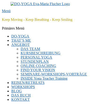
Menü
Keep Moving - Keep Breathing - Keep Smiling
Facebook
Twitter
E-
LinkedIn
YouTube
Instagram
Primäres Menü
Mail
Zum
DO-YOGA
Inhalt
THAT’S ME
springen
ANGEBOT
DAS TEAM
KURSBESCHREIBUNG
PERSONAL YOGA
STUNDENPLAN
ONLINE COACHING
FIND YOUR VISION
SEMINARE-WORKSHOPS-VORTRÄGE
INSIDE Yoga Teacher Training
REISEN/RETREATS
WORKSHOPS
BLOG
DAS BUCH
KONTAKT