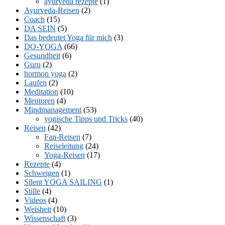
ayurveda rezepte
(1)
Ayurveda-Reisen
(2)
Coach
(15)
DA SEIN
(5)
Das bedeutet Yoga für mich
(3)
DO-YOGA
(66)
Gesundheit
(6)
Guru
(2)
hormon yoga
(2)
Laufen
(2)
Meditation
(10)
Mentoren
(4)
Mindmanagement
(53)
yogische Tipps und Tricks
(40)
Reisen
(42)
Fan-Reisen
(7)
Reiseleitung
(24)
Yoga-Reisen
(17)
Rezepte
(4)
Schweigen
(1)
Silent YOGA SAILING
(1)
Stille
(4)
Videos
(4)
Weisheit
(10)
Wissenschaft
(3)