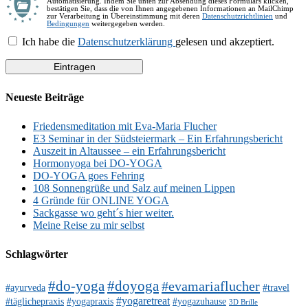
Automatisierung. Indem Sie unten zur Absendung dieses Formulars klicken,
bestätigen Sie, dass die von Ihnen angegebenen Informationen an MailChimp
zur Verarbeitung in Übereinstimmung mit deren
Datenschutzrichtlinien
und
Bedingungen
weitergegeben werden.
Ich habe die
Datenschutzerklärung
gelesen und akzeptiert.
Neueste Beiträge
Friedensmeditation mit Eva-Maria Flucher
E3 Seminar in der Südsteiermark – Ein Erfahrungsbericht
Auszeit in Altaussee – ein Erfahrungsbericht
Hormonyoga bei DO-YOGA
DO-YOGA goes Fehring
108 Sonnengrüße und Salz auf meinen Lippen
4 Gründe für ONLINE YOGA
Sackgasse wo geht´s hier weiter.
Meine Reise zu mir selbst
Schlagwörter
#do-yoga
#doyoga
#evamariaflucher
#ayurveda
#travel
#yogaretreat
#täglichepraxis
#yogapraxis
#yogazuhause
3D Brille