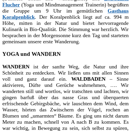
Flucher
(Yoga und Mindmanagement Trainerin) begrüßten
die Gruppe um 9 Uhr im gemütlichen
Gasthaus
Koralpenblick
. Der Koralpenblick liegt auf ca. 994 m
Höhe, mitten in der Natur und bietet hervorragende
Kulinarik in Bio-Qualität. Die Stimmung war herzlich. Wir
besprachen in der Morgensonne kurz den Tag und starteten
gemeinsam unsere erste Wanderung.
YOGA und WANDERN
WANDERN
ist der sanfte Weg, die Natur und ihre
Schönheit zu entdecken. Wir ließen uns mit allen Sinnen
voll und ganz darauf ein.
WALDBADEN
– Sinne
aktivieren, Düfte und Gerüche wahrnehmen, …. Wir
wanderten still und wortlos, wir tratschten und lachten, wir
gingen
b
arfuß über das nasse Gras und überquerten
erfrischende Gebirgsbäche, wir lauschten dem Wind, dem
Wasser, hörten das Zwitschern der Vögel, rochen an
Blumen und „umarmten“ Bäume. Es ging uns nicht darum
Meter zu machen, schnell von A nach B zu kommen. Es
war wichtig, in Bewegung zu sein, sich selbst zu spüren,