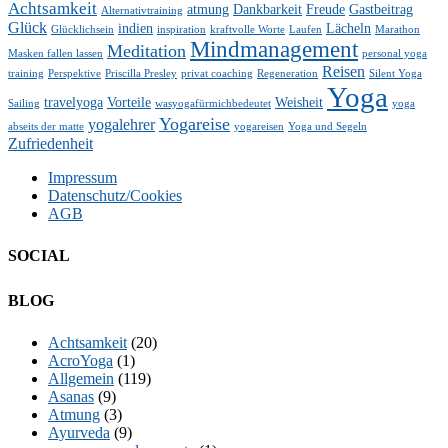
Achtsamkeit
atmung
Dankbarkeit
Freude
Gastbeitrag
Alternativtraining
Glück
indien
Lächeln
Glücklichsein
inspiration
kraftvolle Worte
Laufen
Marathon
Mindmanagement
Meditation
Masken fallen lassen
personal yoga
Reisen
training
Perspektive
Priscilla Presley
privat coaching
Regeneration
Silent Yoga
Yoga
travelyoga
Vorteile
Weisheit
Sailing
wasyogafürmichbedeutet
yoga
Yogareise
yogalehrer
abseits der matte
yogareisen
Yoga und Segeln
Zufriedenheit
Impressum
Datenschutz/Cookies
AGB
SOCIAL
Facebook
Twitter
E-
LinkedIn
YouTube
Instagram
BLOG
Mail
Achtsamkeit
(20)
AcroYoga
(1)
Allgemein
(119)
Asanas
(9)
Atmung
(3)
Ayurveda
(9)