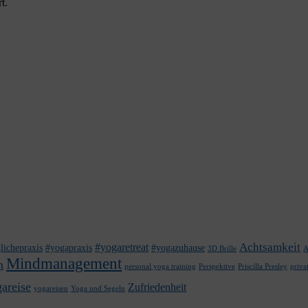
t.
Achtsamkeit
#yogaretreat
lichepraxis
#yogapraxis
#yogazuhause
3D Brille
A
Mindmanagement
n
personal yoga training
Perspektive
Priscilla Presley
priva
areise
Zufriedenheit
yogareisen
Yoga und Segeln