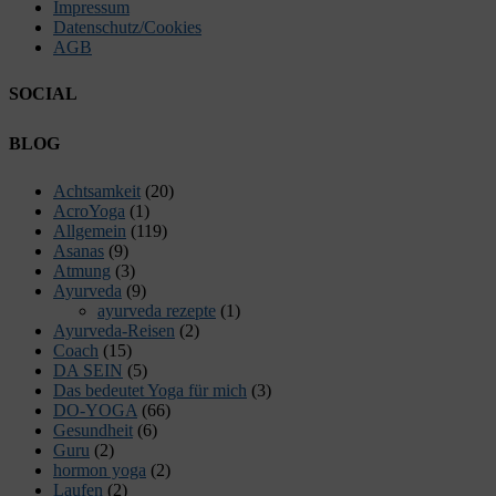
Impressum
Datenschutz/Cookies
AGB
SOCIAL
Facebook
Twitter
E-
LinkedIn
YouTube
Instagram
BLOG
Mail
Achtsamkeit
(20)
AcroYoga
(1)
Allgemein
(119)
Asanas
(9)
Atmung
(3)
Ayurveda
(9)
ayurveda rezepte
(1)
Ayurveda-Reisen
(2)
Coach
(15)
DA SEIN
(5)
Das bedeutet Yoga für mich
(3)
DO-YOGA
(66)
Gesundheit
(6)
Guru
(2)
hormon yoga
(2)
Laufen
(2)