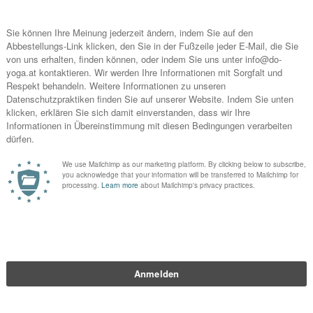
 – tief ein und tief auszuatmen. Klingt einfach ist es auch und ist voral
er wieder gute Dienste leistet ist gute Musik. Die Wissenschaft sagt,
h liebe klassische Musik vorallem die von Mozart doch weiß ich auch, d
p 5 Titeln wenn es um den Einzug der Braut oder des Bräutigams bei e
nlich funktioniert auch entspannter JAZZ wunderbar, eine junge Künst
laylist ist. Zwei Künstler die ich auch immer in meiner Playlist habe 
von modernen und klassischen Stücken immer wieder.
spannt, versuche einfach dich ein wenig mit der Musik zu spielen und 
t in jede beliebige Stimmung versetzen. Musik ist pures Mindmanagemen
gsmusik“
eingibst findest du auch eine große Auswahl an entspannen
eder durchatmen um all meine Projekte entspannt anzugehen.