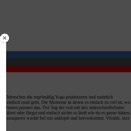
ffen Menschen die regelmäßig Yoga praktizieren und natürlich
es einfach rund geht. Die Momente in denen es einfach zu viel ist, wo
inerInnen passiert das. Der Tag der voll mit den unterschiedlichsten
fährst oder fliegst und einfach nichts so läuft wie du es gerne hättest.
e Dramaqueen wieder bei mir anklopft und hervorkommt. Vivaldi, Jazz