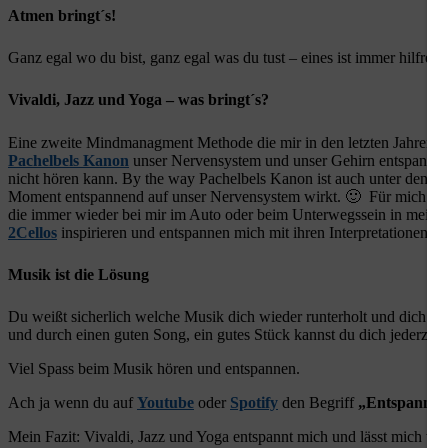
Atmen bringt´s!
Ganz egal wo du bist, ganz egal was du tust – eines ist immer hilfreich
Vivaldi, Jazz und Yoga – was bringt´s?
Eine zweite Mindmanagment Methode die mir in den letzten Jahren imm
Pachelbels Kanon
unser Nervensystem und unser Gehirn entspannt. Ic
nicht hören kann. By the way Pachelbels Kanon ist auch unter den To
Moment entspannend auf unser Nervensystem wirkt. 🙂 Für mich persö
die immer wieder bei mir im Auto oder beim Unterwegssein in meiner P
2Cellos
inspirieren und entspannen mich mit ihren Interpretationen 
Musik ist die Lösung
Du weißt sicherlich welche Musik dich wieder runterholt und dich ent
und durch einen guten Song, ein gutes Stück kannst du dich jederzei
Viel Spass beim Musik hören und entspannen.
Ach ja wenn du auf
Youtube
oder
Spotify
den Begriff
„Entspannun
Mein Fazit: Vivaldi, Jazz und Yoga entspannt mich und lässt mich wi