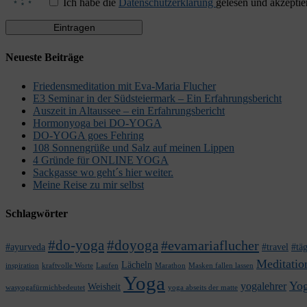
Ich habe die
Datenschutzerklärung
gelesen und akzeptier
Neueste Beiträge
Friedensmeditation mit Eva-Maria Flucher
E3 Seminar in der Südsteiermark – Ein Erfahrungsbericht
Auszeit in Altaussee – ein Erfahrungsbericht
Hormonyoga bei DO-YOGA
DO-YOGA goes Fehring
108 Sonnengrüße und Salz auf meinen Lippen
4 Gründe für ONLINE YOGA
Sackgasse wo geht´s hier weiter.
Meine Reise zu mir selbst
Schlagwörter
#do-yoga
#doyoga
#evamariaflucher
#ayurveda
#travel
#täg
Meditatio
Lächeln
inspiration
kraftvolle Worte
Laufen
Marathon
Masken fallen lassen
Yoga
Yog
yogalehrer
Weisheit
wasyogafürmichbedeutet
yoga abseits der matte