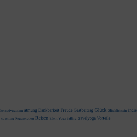
Glück
atmung
Dankbarkeit
Freude
Gastbeitrag
indi
lternativtraining
Glücklichsein
Reisen
travelyoga
Vorteile
t coaching
Regeneration
Silent Yoga Sailing