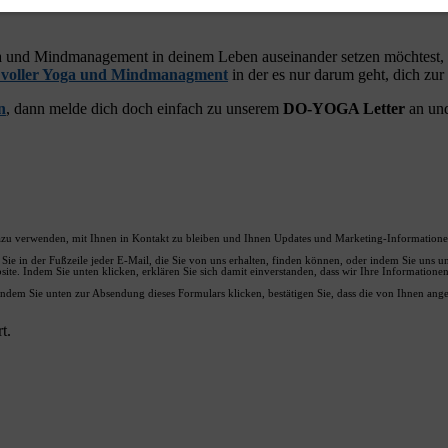
und Mindmanagement in deinem Leben auseinander setzen möchtest, od
voller Yoga und Mindmanagment
in der es nur darum geht, dich zur
n
, dann melde dich doch einfach zu unserem
DO-YOGA Letter
an un
zu verwenden, mit Ihnen in Kontakt zu bleiben und Ihnen Updates und Marketing-Informationen
Sie in der Fußzeile jeder E-Mail, die Sie von uns erhalten, finden können, oder indem Sie uns 
ite. Indem Sie unten klicken, erklären Sie sich damit einverstanden, dass wir Ihre Informatio
ndem Sie unten zur Absendung dieses Formulars klicken, bestätigen Sie, dass die von Ihnen a
t.