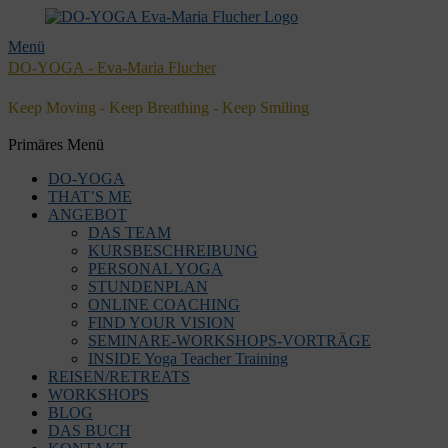
Menü
DO-YOGA - Eva-Maria Flucher
Keep Moving - Keep Breathing - Keep Smiling
Facebook
Twitter
E-
LinkedIn
YouTube
Instagram
Primäres Menü
Mail
Zum
DO-YOGA
Inhalt
THAT’S ME
springen
ANGEBOT
DAS TEAM
KURSBESCHREIBUNG
PERSONAL YOGA
STUNDENPLAN
ONLINE COACHING
FIND YOUR VISION
SEMINARE-WORKSHOPS-VORTRÄGE
INSIDE Yoga Teacher Training
REISEN/RETREATS
WORKSHOPS
BLOG
DAS BUCH