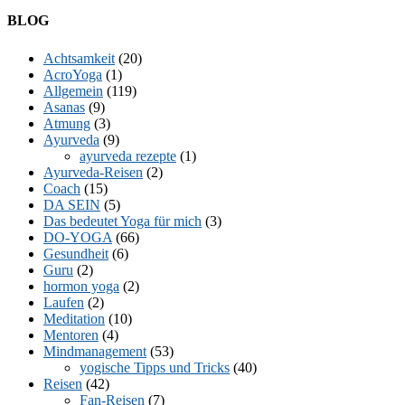
Facebook
Twitter
E-
LinkedIn
YouTube
Instagram
BLOG
Mail
Achtsamkeit
(20)
AcroYoga
(1)
Allgemein
(119)
Asanas
(9)
Atmung
(3)
Ayurveda
(9)
ayurveda rezepte
(1)
Ayurveda-Reisen
(2)
Coach
(15)
DA SEIN
(5)
Das bedeutet Yoga für mich
(3)
DO-YOGA
(66)
Gesundheit
(6)
Guru
(2)
hormon yoga
(2)
Laufen
(2)
Meditation
(10)
Mentoren
(4)
Mindmanagement
(53)
yogische Tipps und Tricks
(40)
Reisen
(42)
Fan-Reisen
(7)