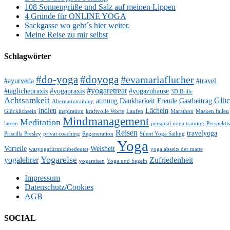
108 Sonnengrüße und Salz auf meinen Lippen
4 Gründe für ONLINE YOGA
Sackgasse wo geht´s hier weiter.
Meine Reise zu mir selbst
Schlagwörter
#do-yoga
#doyoga
#evamariaflucher
#ayurveda
#travel
#yogaretreat
#täglichepraxis
#yogapraxis
#yogazuhause
3D Brille
Achtsamkeit
Glü
atmung
Dankbarkeit
Freude
Gastbeitrag
Alternativtraining
indien
Lächeln
Glücklichsein
inspiration
kraftvolle Worte
Laufen
Marathon
Masken fallen
Mindmanagement
Meditation
lassen
personal yoga training
Perspekti
Reisen
travelyoga
Priscilla Presley
privat coaching
Regeneration
Silent Yoga Sailing
Yoga
Vorteile
Weisheit
wasyogafürmichbedeutet
yoga abseits der matte
Yogareise
yogalehrer
Zufriedenheit
yogareisen
Yoga und Segeln
Impressum
Datenschutz/Cookies
AGB
SOCIAL