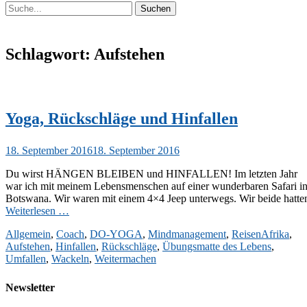
Suchen
Suchen
nach:
Schlagwort:
Aufstehen
Yoga, Rückschläge und Hinfallen
Veröffentlicht
18. September 2016
18. September 2016
am
Du wirst HÄNGEN BLEIBEN und HINFALLEN! Im letzten Jahr
war ich mit meinem Lebensmenschen auf einer wunderbaren Safari i
Botswana. Wir waren mit einem 4×4 Jeep unterwegs. Wir beide hatte
Weiterlesen …
Kategorien
Schlagwor
Allgemein
,
Coach
,
DO-YOGA
,
Mindmanagement
,
Reisen
Afrika
,
Aufstehen
,
Hinfallen
,
Rückschläge
,
Übungsmatte des Lebens
,
Umfallen
,
Wackeln
,
Weitermachen
Newsletter