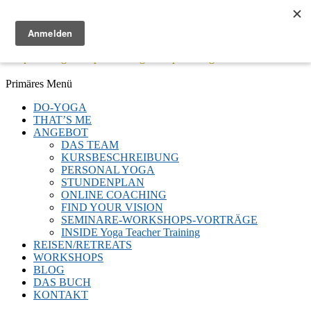
Menü
Keep Moving - Keep Breathing - Keep Smiling
Facebook
Twitter
E-
LinkedIn
YouTube
Instagram
Primäres Menü
Mail
Zum
DO-YOGA
Inhalt
THAT’S ME
springen
ANGEBOT
DAS TEAM
KURSBESCHREIBUNG
PERSONAL YOGA
STUNDENPLAN
ONLINE COACHING
FIND YOUR VISION
SEMINARE-WORKSHOPS-VORTRÄGE
INSIDE Yoga Teacher Training
REISEN/RETREATS
WORKSHOPS
BLOG
DAS BUCH
KONTAKT