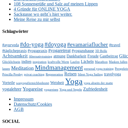
108 Sonnengrüße und Salz auf meinen Lippen
4 Gründe für ONLINE YOGA
Sackgasse wo geht´s hier weiter.
Meine Reise zu mir selbst
Schlagwörter
#do-yoga
#doyoga
#evamariaflucher
#ayurveda
#travel
#yogaretreat
#täglichepraxis
#yogapraxis
#yogazuhause
3D Brille
Achtsamkeit
Glü
atmung
Dankbarkeit
Freude
Gastbeitrag
Alternativtraining
indien
Lächeln
Glücklichsein
inspiration
kraftvolle Worte
Laufen
Marathon
Masken fallen
Mindmanagement
Meditation
lassen
personal yoga training
Perspekti
Reisen
travelyoga
Priscilla Presley
privat coaching
Regeneration
Silent Yoga Sailing
Yoga
Vorteile
Weisheit
wasyogafürmichbedeutet
yoga abseits der matte
Yogareise
yogalehrer
Zufriedenheit
yogareisen
Yoga und Segeln
Impressum
Datenschutz/Cookies
AGB
SOCIAL