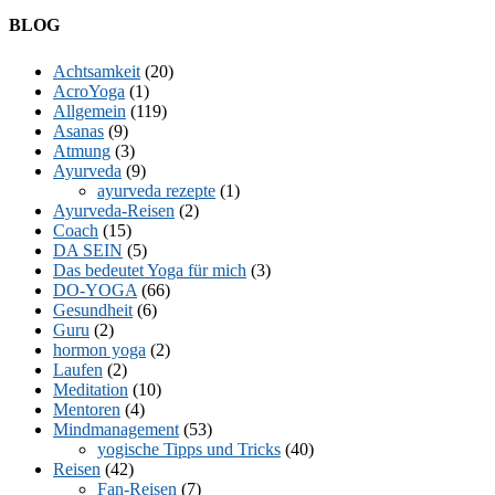
Facebook
Twitter
E-
LinkedIn
YouTube
Instagram
BLOG
Mail
Achtsamkeit
(20)
AcroYoga
(1)
Allgemein
(119)
Asanas
(9)
Atmung
(3)
Ayurveda
(9)
ayurveda rezepte
(1)
Ayurveda-Reisen
(2)
Coach
(15)
DA SEIN
(5)
Das bedeutet Yoga für mich
(3)
DO-YOGA
(66)
Gesundheit
(6)
Guru
(2)
hormon yoga
(2)
Laufen
(2)
Meditation
(10)
Mentoren
(4)
Mindmanagement
(53)
yogische Tipps und Tricks
(40)
Reisen
(42)
Fan-Reisen
(7)