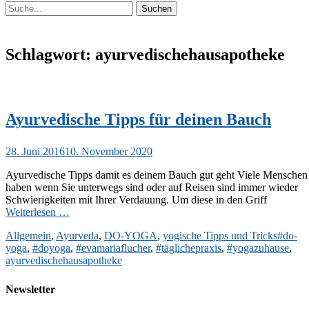
Suchen
Suchen
nach:
Schlagwort:
ayurvedischehausapotheke
Ayurvedische Tipps für deinen Bauch
Veröffentlicht
28. Juni 2016
10. November 2020
am
Ayurvedische Tipps damit es deinem Bauch gut geht Viele Menschen
haben wenn Sie unterwegs sind oder auf Reisen sind immer wieder
Schwierigkeiten mit Ihrer Verdauung. Um diese in den Griff
Weiterlesen …
Kategorien
Schlag
Allgemein
,
Ayurveda
,
DO-YOGA
,
yogische Tipps und Tricks
#do-
yoga
,
#doyoga
,
#evamariaflucher
,
#täglichepraxis
,
#yogazuhause
,
ayurvedischehausapotheke
Newsletter