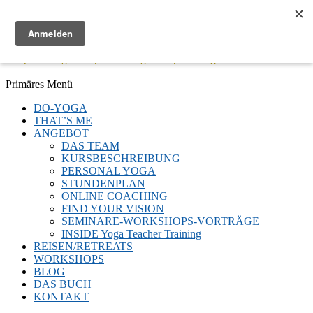
Menü
Keep Moving - Keep Breathing - Keep Smiling
Facebook
Twitter
E-
LinkedIn
YouTube
Instagram
Primäres Menü
Mail
Zum
DO-YOGA
Inhalt
THAT’S ME
springen
ANGEBOT
DAS TEAM
KURSBESCHREIBUNG
PERSONAL YOGA
STUNDENPLAN
ONLINE COACHING
FIND YOUR VISION
SEMINARE-WORKSHOPS-VORTRÄGE
INSIDE Yoga Teacher Training
REISEN/RETREATS
WORKSHOPS
BLOG
DAS BUCH
KONTAKT