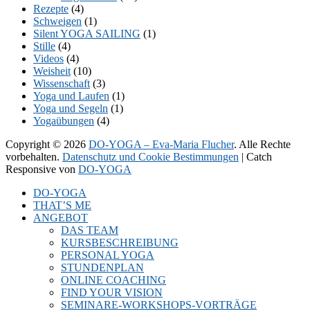
Rezepte
(4)
Schweigen
(1)
Silent YOGA SAILING
(1)
Stille
(4)
Videos
(4)
Weisheit
(10)
Wissenschaft
(3)
Yoga und Laufen
(1)
Yoga und Segeln
(1)
Yogaübungen
(4)
Copyright © 2026
DO-YOGA – Eva-Maria Flucher
. Alle Rechte
vorbehalten.
Datenschutz und Cookie Bestimmungen
| Catch
Responsive von
DO-YOGA
Nach
DO-YOGA
oben
THAT’S ME
scrollen
ANGEBOT
DAS TEAM
KURSBESCHREIBUNG
PERSONAL YOGA
STUNDENPLAN
ONLINE COACHING
FIND YOUR VISION
SEMINARE-WORKSHOPS-VORTRÄGE