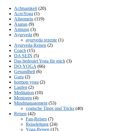
Mail
Achtsamkeit
(20)
AcroYoga
(1)
Allgemein
(119)
Asanas
(9)
Atmung
(3)
Ayurveda
(9)
ayurveda rezepte
(1)
Ayurveda-Reisen
(2)
Coach
(15)
DA SEIN
(5)
Das bedeutet Yoga für mich
(3)
DO-YOGA
(66)
Gesundheit
(6)
Guru
(2)
hormon yoga
(2)
Laufen
(2)
Meditation
(10)
Mentoren
(4)
Mindmanagement
(53)
yogische Tipps und Tricks
(40)
Reisen
(42)
Fan-Reisen
(7)
Reiseleitung
(24)
Yoga-Reisen
(17)