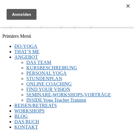
Menü
Keep Moving - Keep Breathing - Keep Smiling
Facebook
Twitter
E-
LinkedIn
YouTube
Instagram
Primäres Menü
Mail
Zum
DO-YOGA
Inhalt
THAT’S ME
springen
ANGEBOT
DAS TEAM
KURSBESCHREIBUNG
PERSONAL YOGA
STUNDENPLAN
ONLINE COACHING
FIND YOUR VISION
SEMINARE-WORKSHOPS-VORTRÄGE
INSIDE Yoga Teacher Training
REISEN/RETREATS
WORKSHOPS
BLOG
DAS BUCH
KONTAKT