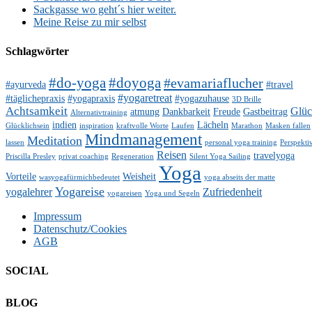
Sackgasse wo geht´s hier weiter.
Meine Reise zu mir selbst
Schlagwörter
#do-yoga
#doyoga
#evamariaflucher
#ayurveda
#travel
#yogaretreat
#täglichepraxis
#yogapraxis
#yogazuhause
3D Brille
Achtsamkeit
Glü
atmung
Dankbarkeit
Freude
Gastbeitrag
Alternativtraining
indien
Lächeln
Glücklichsein
inspiration
kraftvolle Worte
Laufen
Marathon
Masken fallen
Mindmanagement
Meditation
lassen
personal yoga training
Perspekti
Reisen
travelyoga
Priscilla Presley
privat coaching
Regeneration
Silent Yoga Sailing
Yoga
Vorteile
Weisheit
wasyogafürmichbedeutet
yoga abseits der matte
Yogareise
yogalehrer
Zufriedenheit
yogareisen
Yoga und Segeln
Impressum
Datenschutz/Cookies
AGB
SOCIAL
Facebook
Twitter
E-
LinkedIn
YouTube
Instagram
BLOG