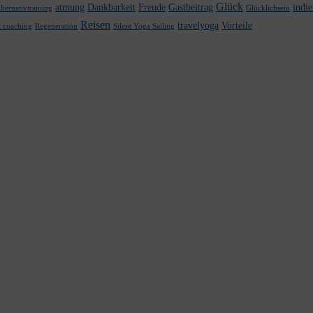
Glück
atmung
Dankbarkeit
Freude
Gastbeitrag
indi
lternativtraining
Glücklichsein
Reisen
travelyoga
Vorteile
t coaching
Regeneration
Silent Yoga Sailing