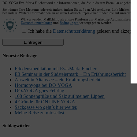
DO-YOGA Eva-Maria Flucher wird die Informationen, die Sie in diesem Formular angeben, da
Sie können Ihre Meinung jederzeit ändern, indem Sie auf den Abbestellungs-Link klicken, den 
behandeln. Weitere Informationen zu unseren Datenschutzpraktiken finden Sie auf unserer Webs
Wir verwenden MailChimp als unsere Plattform zur Marketing-Automatisierung. I
Datenschutzrichtlinien
und
Bedingungen
weitergegeben werden.
Ich habe die
Datenschutzerklärung
gelesen und akzeptier
Neueste Beiträge
Friedensmeditation mit Eva-Maria Flucher
E3 Seminar in der Südsteiermark – Ein Erfahrungsbericht
Auszeit in Altaussee – ein Erfahrungsbericht
Hormonyoga bei DO-YOGA
DO-YOGA goes Fehring
108 Sonnengrüße und Salz auf meinen Lippen
4 Gründe für ONLINE YOGA
Sackgasse wo geht´s hier weiter.
Meine Reise zu mir selbst
Schlagwörter