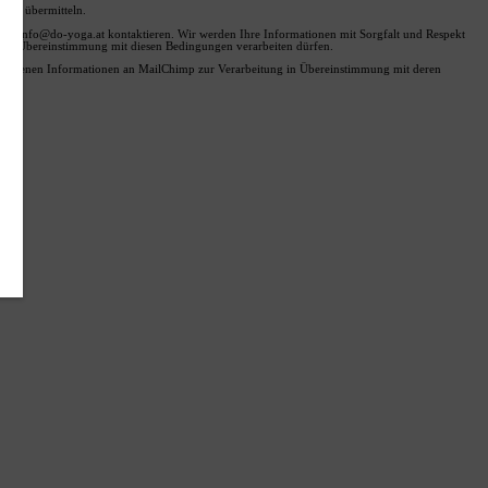
 zu übermitteln.
unter info@do-yoga.at kontaktieren. Wir werden Ihre Informationen mit Sorgfalt und Respekt
nen in Übereinstimmung mit diesen Bedingungen verarbeiten dürfen.
ngegebenen Informationen an MailChimp zur Verarbeitung in Übereinstimmung mit deren