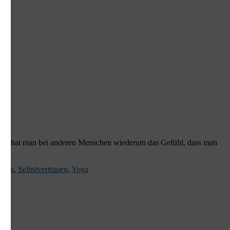
egen hat man bei anderen Menschen wiederum das Gefühl, dass man
tsein
,
Selbstvertrauen
,
Yoga