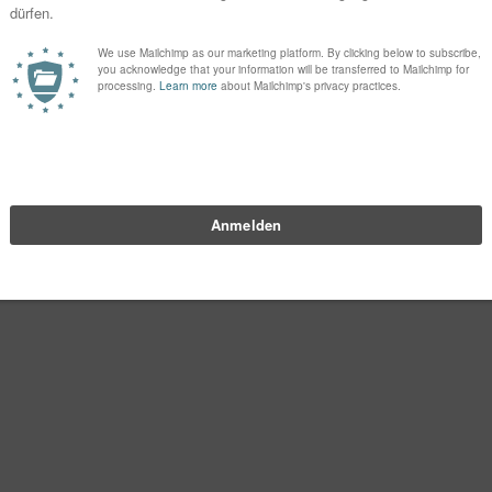
zu verwenden, mit Ihnen in Kontakt zu bleiben und Ihnen Updates und Marketing-Informationen
Sie in der Fußzeile jeder E-Mail, die Sie von uns erhalten, finden können, oder indem Sie uns 
ite. Indem Sie unten klicken, erklären Sie sich damit einverstanden, dass wir Ihre Informatio
ndem Sie unten zur Absendung dieses Formulars klicken, bestätigen Sie, dass die von Ihnen a
t.