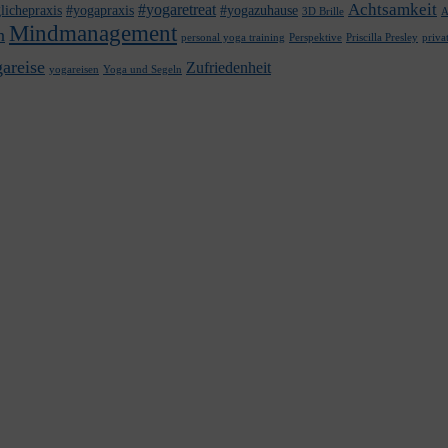
Achtsamkeit
#yogaretreat
lichepraxis
#yogapraxis
#yogazuhause
3D Brille
A
Mindmanagement
n
personal yoga training
Perspektive
Priscilla Presley
priva
areise
Zufriedenheit
yogareisen
Yoga und Segeln