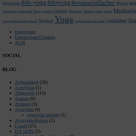
#do-yoga
#doyoga
#evamariaflucher
#ayurveda
#travel
#täg
Meditatio
Lächeln
inspiration
kraftvolle Worte
Laufen
Marathon
Masken fallen lassen
Yoga
Yog
yogalehrer
Weisheit
wasyogafürmichbedeutet
yoga abseits der matte
Impressum
Datenschutz/Cookies
AGB
SOCIAL
Facebook
Twitter
E-
LinkedIn
YouTube
Instagram
BLOG
Mail
Achtsamkeit
(20)
AcroYoga
(1)
Allgemein
(119)
Asanas
(9)
Atmung
(3)
Ayurveda
(9)
ayurveda rezepte
(1)
Ayurveda-Reisen
(2)
Coach
(15)
DA SEIN
(5)