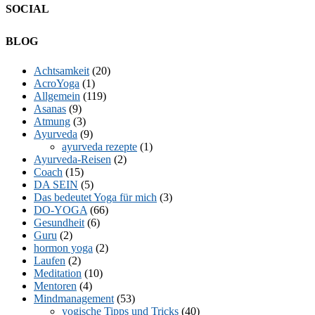
SOCIAL
Facebook
Twitter
E-
LinkedIn
YouTube
Instagram
BLOG
Mail
Achtsamkeit
(20)
AcroYoga
(1)
Allgemein
(119)
Asanas
(9)
Atmung
(3)
Ayurveda
(9)
ayurveda rezepte
(1)
Ayurveda-Reisen
(2)
Coach
(15)
DA SEIN
(5)
Das bedeutet Yoga für mich
(3)
DO-YOGA
(66)
Gesundheit
(6)
Guru
(2)
hormon yoga
(2)
Laufen
(2)
Meditation
(10)
Mentoren
(4)
Mindmanagement
(53)
yogische Tipps und Tricks
(40)