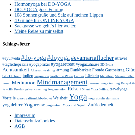
Hormonyoga bei DO-YOGA
DO-YOGA goes Fehring
108 Sonnengrüße und Salz auf meinen Lippen
4 Gründe für ONLINE YOGA
Sackgasse wo geht´s hier weiter.
Meine Reise zu mir selbst
Schlagwörter
#do-yoga
#doyoga
#evamariaflucher
#ayurveda
#travel
#yogaretreat
#täglichepraxis
#yogapraxis
#yogazuhause
3D Brille
Achtsamkeit
Glü
atmung
Dankbarkeit
Freude
Gastbeitrag
Alternativtraining
indien
Lächeln
Glücklichsein
inspiration
kraftvolle Worte
Laufen
Marathon
Masken fallen
Mindmanagement
Meditation
lassen
personal yoga training
Perspekti
Reisen
travelyoga
Priscilla Presley
privat coaching
Regeneration
Silent Yoga Sailing
Yoga
Vorteile
Weisheit
wasyogafürmichbedeutet
yoga abseits der matte
Yogareise
yogalehrer
Zufriedenheit
yogareisen
Yoga und Segeln
Impressum
Datenschutz/Cookies
AGB