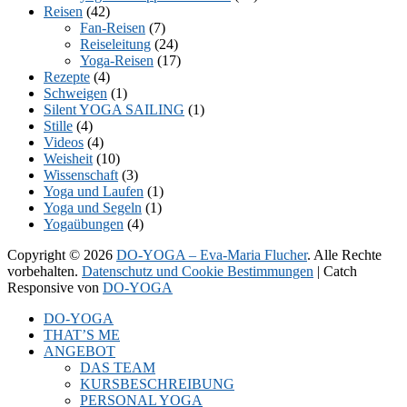
Reisen
(42)
Fan-Reisen
(7)
Reiseleitung
(24)
Yoga-Reisen
(17)
Rezepte
(4)
Schweigen
(1)
Silent YOGA SAILING
(1)
Stille
(4)
Videos
(4)
Weisheit
(10)
Wissenschaft
(3)
Yoga und Laufen
(1)
Yoga und Segeln
(1)
Yogaübungen
(4)
Copyright © 2026
DO-YOGA – Eva-Maria Flucher
. Alle Rechte
vorbehalten.
Datenschutz und Cookie Bestimmungen
| Catch
Responsive von
DO-YOGA
Nach
DO-YOGA
oben
THAT’S ME
scrollen
ANGEBOT
DAS TEAM
KURSBESCHREIBUNG
PERSONAL YOGA