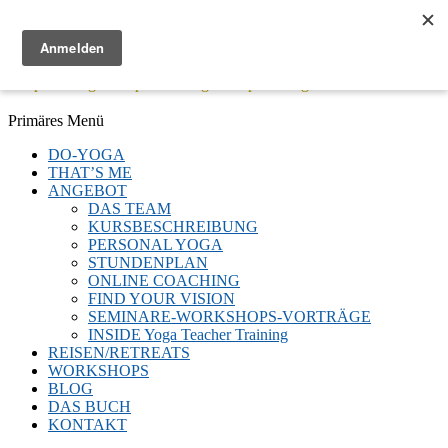
Menü
Keep Moving - Keep Breathing - Keep Smiling
Facebook
Twitter
E-
LinkedIn
YouTube
Instagram
Primäres Menü
Mail
Zum
DO-YOGA
Inhalt
THAT’S ME
springen
ANGEBOT
DAS TEAM
KURSBESCHREIBUNG
PERSONAL YOGA
STUNDENPLAN
ONLINE COACHING
FIND YOUR VISION
SEMINARE-WORKSHOPS-VORTRÄGE
INSIDE Yoga Teacher Training
REISEN/RETREATS
WORKSHOPS
BLOG
DAS BUCH
KONTAKT