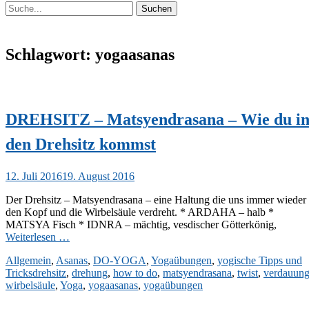
Suchen
Suchen
nach:
Schlagwort:
yogaasanas
DREHSITZ – Matsyendrasana – Wie du i
den Drehsitz kommst
Veröffentlicht
12. Juli 2016
19. August 2016
am
Der Drehsitz – Matsyendrasana – eine Haltung die uns immer wieder
den Kopf und die Wirbelsäule verdreht. * ARDAHA – halb *
MATSYA Fisch * IDNRA – mächtig, vesdischer Götterkönig,
Weiterlesen …
Kategorien
Allgemein
,
Asanas
,
DO-YOGA
,
Yogaübungen
,
yogische Tipps und
Schlagworte
Tricks
drehsitz
,
drehung
,
how to do
,
matsyendrasana
,
twist
,
verdauun
wirbelsäule
,
Yoga
,
yogaasanas
,
yogaübungen