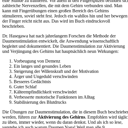
eine Stunde zu trainieren. Vor allem in den Fingerspitzen befinden sic
zahlreiche Nervenzellen, die mit dem Gehirn verbunden sind. Man
kann mit Fingerübungen einen großen Bereich des Gehirns
stimulieren, soviel steht fest. Jedoch ein wahllos hin und her bewegen
der Finger reicht nicht aus. Das wird im Buch eindrucksvoll
beschrieben.
Dr. Hasegawa hat nach jahrelangem Forschen die Methode der
Daumenstimulation entwickelt, die Anwendung wissenschaftlich
begleitet und dokumentiert. Die Daumenstimulation zur Aktivierung
und Verjüngung des Gehirns hat hauptsächlich neun Wirkungen:
Vorbeugung von Demenz
Ein langes und gesundes Leben
Steigerung der Willenskraft und der Motivation
Ärger und Ungeduld verschwinden
Besseres Gedächtnis
Guter Schlaf
Kälteempfindlichkeit verschwindet
Verbesserte motorische Funktionen im Alltag
Stabilisierung des Blutdrucks
Die Übungen zur Daumenstimulation, die in diesem Buch beschriebe
werden, führen zur
Aktivierung des Gehirns
. Empfohlen wird tägli
zu üben, immer wieder, wenn du daran denkst. Und als ich so lese,
verstehe ich auch warum Daumen Yoga! Weil man alle 9