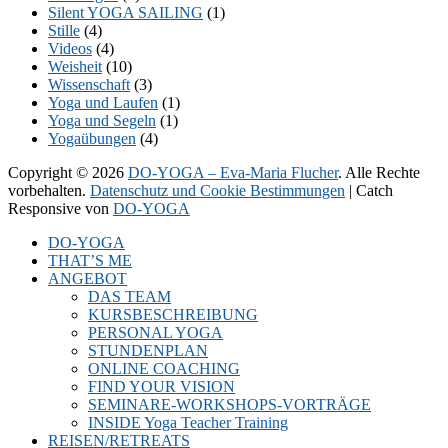
Silent YOGA SAILING
(1)
Stille
(4)
Videos
(4)
Weisheit
(10)
Wissenschaft
(3)
Yoga und Laufen
(1)
Yoga und Segeln
(1)
Yogaübungen
(4)
Copyright © 2026
DO-YOGA – Eva-Maria Flucher
. Alle Rechte
vorbehalten.
Datenschutz und Cookie Bestimmungen
| Catch
Responsive von
DO-YOGA
Nach
DO-YOGA
oben
THAT’S ME
scrollen
ANGEBOT
DAS TEAM
KURSBESCHREIBUNG
PERSONAL YOGA
STUNDENPLAN
ONLINE COACHING
FIND YOUR VISION
SEMINARE-WORKSHOPS-VORTRÄGE
INSIDE Yoga Teacher Training
REISEN/RETREATS