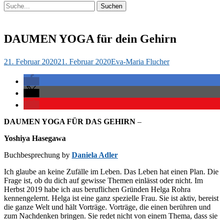
Suchen
Suchen
nach:
DAUMEN YOGA für dein Gehirn
Veröffentlicht
Autor
21. Februar 2020
21. Februar 2020
Eva-Maria Flucher
am
DAUMEN YOGA FÜR DAS GEHIRN
–
Yoshiya Hasegawa
Buchbesprechung by
Daniela Adler
Ich glaube an keine Zufälle im Leben. Das Leben hat einen Plan. Die
Frage ist, ob du dich auf gewisse Themen einlässt oder nicht. Im
Herbst 2019 habe ich aus beruflichen Gründen Helga Rohra
kennengelernt. Helga ist eine ganz spezielle Frau. Sie ist aktiv, bereist
die ganze Welt und hält Vorträge. Vorträge, die einen berühren und
zum Nachdenken bringen. Sie redet nicht von einem Thema, dass sie