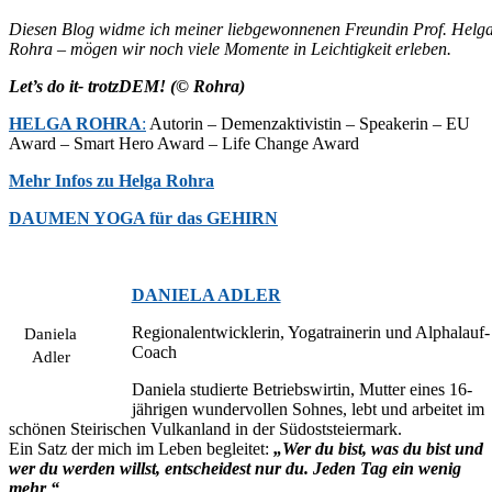
Diesen Blog widme ich meiner liebgewonnenen Freundin Prof. Helg
Rohra – mögen wir noch viele Momente in Leichtigkeit erleben.
Let’s do it- trotzDEM! (© Rohra)
HELGA ROHRA
:
Autorin – Demenzaktivistin – Speakerin – EU
Award – Smart Hero Award – Life Change Award
Mehr Infos zu Helga Rohra
DAUMEN YOGA für das GEHIRN
DANIELA ADLER
Regionalentwicklerin, Yogatrainerin und Alphalauf-
Daniela
Coach
Adler
Daniela studierte Betriebswirtin, Mutter eines 16-
jährigen wundervollen Sohnes, lebt und arbeitet im
schönen Steirischen Vulkanland in der Südoststeiermark.
Ein Satz der mich im Leben begleitet:
„Wer du bist, was du bist und
wer du werden willst, entscheidest nur du. Jeden Tag ein wenig
mehr “