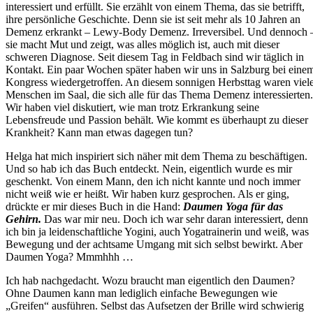
interessiert und erfüllt. Sie erzählt von einem Thema, das sie betrifft,
ihre persönliche Geschichte. Denn sie ist seit mehr als 10 Jahren an
Demenz erkrankt – Lewy-Body Demenz. Irreversibel. Und dennoch 
sie macht Mut und zeigt, was alles möglich ist, auch mit dieser
schweren Diagnose. Seit diesem Tag in Feldbach sind wir täglich in
Kontakt. Ein paar Wochen später haben wir uns in Salzburg bei eine
Kongress wiedergetroffen. An diesem sonnigen Herbsttag waren viel
Menschen im Saal, die sich alle für das Thema Demenz interessierten.
Wir haben viel diskutiert, wie man trotz Erkrankung seine
Lebensfreude und Passion behält. Wie kommt es überhaupt zu dieser
Krankheit? Kann man etwas dagegen tun?
Helga hat mich inspiriert sich näher mit dem Thema zu beschäftigen.
Und so hab ich das Buch entdeckt. Nein, eigentlich wurde es mir
geschenkt. Von einem Mann, den ich nicht kannte und noch immer
nicht weiß wie er heißt. Wir haben kurz gesprochen. Als er ging,
drückte er mir dieses Buch in die Hand:
Daumen Yoga für das
Gehirn.
Das war mir neu. Doch ich war sehr daran interessiert, denn
ich bin ja leidenschaftliche Yogini, auch Yogatrainerin und weiß, was
Bewegung und der achtsame Umgang mit sich selbst bewirkt. Aber
Daumen Yoga? Mmmhhh …
Ich hab nachgedacht. Wozu braucht man eigentlich den Daumen?
Ohne Daumen kann man lediglich einfache Bewegungen wie
„Greifen“ ausführen. Selbst das Aufsetzen der Brille wird schwierig