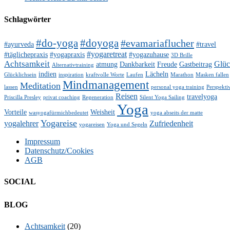
Schlagwörter
#do-yoga
#doyoga
#evamariaflucher
#ayurveda
#travel
#yogaretreat
#täglichepraxis
#yogapraxis
#yogazuhause
3D Brille
Achtsamkeit
Glü
atmung
Dankbarkeit
Freude
Gastbeitrag
Alternativtraining
indien
Lächeln
Glücklichsein
inspiration
kraftvolle Worte
Laufen
Marathon
Masken fallen
Mindmanagement
Meditation
lassen
personal yoga training
Perspekti
Reisen
travelyoga
Priscilla Presley
privat coaching
Regeneration
Silent Yoga Sailing
Yoga
Vorteile
Weisheit
wasyogafürmichbedeutet
yoga abseits der matte
Yogareise
yogalehrer
Zufriedenheit
yogareisen
Yoga und Segeln
Impressum
Datenschutz/Cookies
AGB
SOCIAL
Facebook
Twitter
E-
LinkedIn
YouTube
Instagram
BLOG
Mail
Achtsamkeit
(20)