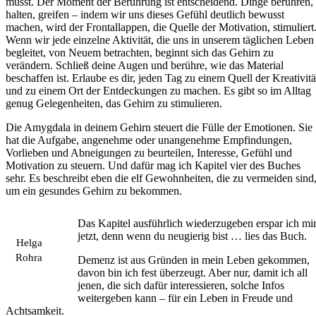
musst. Der Moment der Berührung ist entscheidend. Dinge berühren,
halten, greifen – indem wir uns dieses Gefühl deutlich bewusst
machen, wird der Frontallappen, die Quelle der Motivation, stimuliert
Wenn wir jede einzelne Aktivität, die uns in unserem täglichen Leben
begleitet, von Neuem betrachten, beginnt sich das Gehirn zu
verändern. Schließ deine Augen und berühre, wie das Material
beschaffen ist. Erlaube es dir, jeden Tag zu einem Quell der Kreativitä
und zu einem Ort der Entdeckungen zu machen. Es gibt so im Alltag
genug Gelegenheiten, das Gehirn zu stimulieren.
Die Amygdala in deinem Gehirn steuert die Fülle der Emotionen. Sie
hat die Aufgabe, angenehme oder unangenehme Empfindungen,
Vorlieben und Abneigungen zu beurteilen, Interesse, Gefühl und
Motivation zu steuern. Und dafür mag ich Kapitel vier des Buches
sehr. Es beschreibt eben die elf Gewohnheiten, die zu vermeiden sind
um ein gesundes Gehirn zu bekommen.
Das Kapitel ausführlich wiederzugeben erspar ich mi
jetzt, denn wenn du neugierig bist … lies das Buch.
Helga
Rohra
Demenz ist aus Gründen in mein Leben gekommen,
davon bin ich fest überzeugt. Aber nur, damit ich all
jenen, die sich dafür interessieren, solche Infos
weitergeben kann – für ein Leben in Freude und
Achtsamkeit.