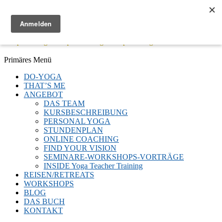
Menü
Keep Moving - Keep Breathing - Keep Smiling
Facebook
Twitter
E-
LinkedIn
YouTube
Instagram
Primäres Menü
Mail
Zum
DO-YOGA
Inhalt
THAT’S ME
springen
ANGEBOT
DAS TEAM
KURSBESCHREIBUNG
PERSONAL YOGA
STUNDENPLAN
ONLINE COACHING
FIND YOUR VISION
SEMINARE-WORKSHOPS-VORTRÄGE
INSIDE Yoga Teacher Training
REISEN/RETREATS
WORKSHOPS
BLOG
DAS BUCH
KONTAKT