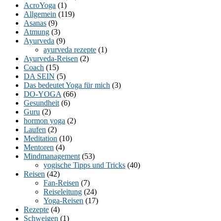
AcroYoga
(1)
Allgemein
(119)
Asanas
(9)
Atmung
(3)
Ayurveda
(9)
ayurveda rezepte
(1)
Ayurveda-Reisen
(2)
Coach
(15)
DA SEIN
(5)
Das bedeutet Yoga für mich
(3)
DO-YOGA
(66)
Gesundheit
(6)
Guru
(2)
hormon yoga
(2)
Laufen
(2)
Meditation
(10)
Mentoren
(4)
Mindmanagement
(53)
yogische Tipps und Tricks
(40)
Reisen
(42)
Fan-Reisen
(7)
Reiseleitung
(24)
Yoga-Reisen
(17)
Rezepte
(4)
Schweigen
(1)