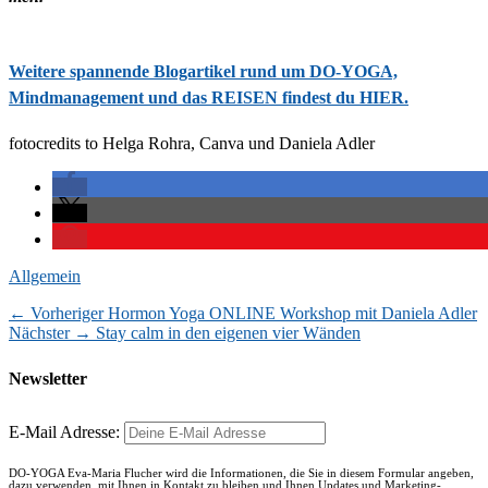
Weitere spannende Blogartikel rund um DO-YOGA,
Mindmanagement und das REISEN findest du HIER.
fotocredits to Helga Rohra, Canva und Daniela Adler
Kategorien
Allgemein
Vorheriger
← Vorheriger
Hormon Yoga ONLINE Workshop mit Daniela Adler
Beitragsnavigation
Nächster
Beitrag:
Nächster →
Stay calm in den eigenen vier Wänden
Beitrag:
Newsletter
E-Mail Adresse:
DO-YOGA Eva-Maria Flucher wird die Informationen, die Sie in diesem Formular angeben,
dazu verwenden, mit Ihnen in Kontakt zu bleiben und Ihnen Updates und Marketing-